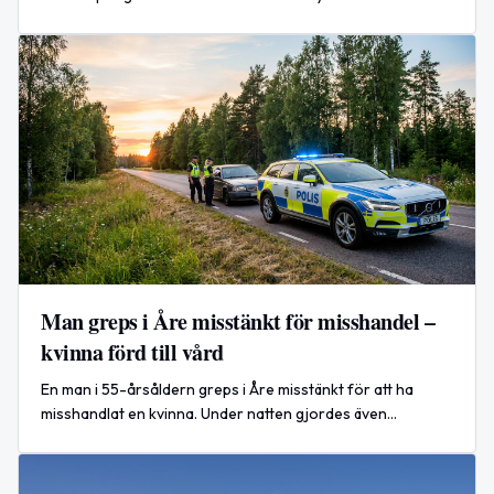
perioden 25 juni–29 augusti 2026 (ej söndagar).
Man greps i Åre misstänkt för misshandel –
kvinna förd till vård
En man i 55-årsåldern greps i Åre misstänkt för att ha
misshandlat en kvinna. Under natten gjordes även
omhändertaganden för fylleri och en anmälan om
viltolycka inkom.