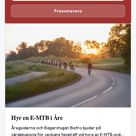
Prenumerera
Hyr en E‑MTB i Åre
Åreguiderna och Bagarstugan Bistro bjuder på
värdekupong för veckans tavelrätt vid hyra av E‑MTB under