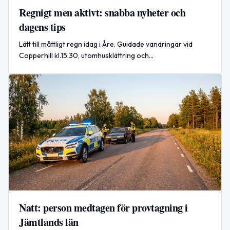
Regnigt men aktivt: snabba nyheter och
dagens tips
Lätt till måttligt regn idag i Åre. Guidade vandringar vid
Copperhill kl.15.30, utomhusklättring och
E‑MTB‑erbjudande pågår — plus två temadagar och
internationell nyhet.
Natt: person medtagen för provtagning i
Jämtlands län