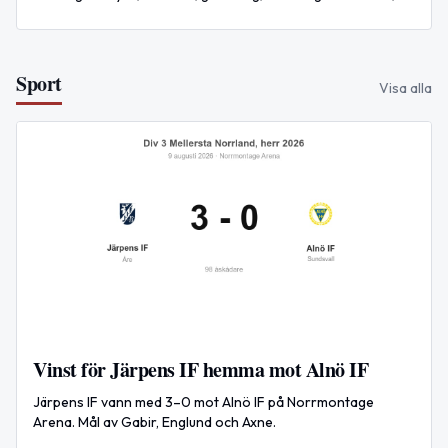
och lättare fika ingår. Inga förkunskaper krävs.
Sport
Visa alla
Vinst för Järpens IF hemma mot Alnö IF
Järpens IF vann med 3–0 mot Alnö IF på Norrmontage
Arena. Mål av Gabir, Englund och Axne.