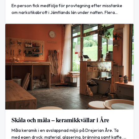
En person fick medfölja för provtagning efter misstanke
om narkotikabrott i Jämtlands län under natten. Flera
kontroller uppges inte ha lett till misstanke.
Skåla och måla – keramikkvällar i Åre
Måla keramik i en avslappnad miljö på Drejerian Åre. Ta
med egen dryck; material, glasering, bränning samt kaffe, te