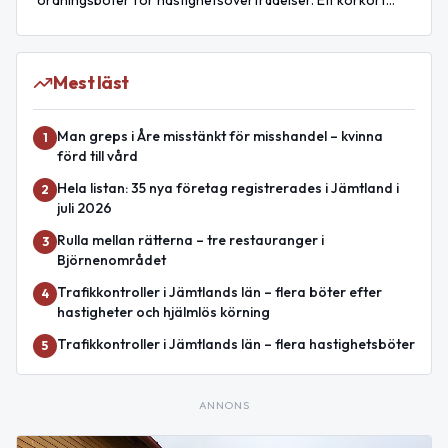
ordningsböter för hastighetsöverträdelser. Ett körkort
omhändertogs.
Mest läst
Man greps i Åre misstänkt för misshandel – kvinna
1
förd till vård
Hela listan: 35 nya företag registrerades i Jämtland i
2
juli 2026
Rulla mellan rätterna – tre restauranger i
3
Björnenområdet
Trafikkontroller i Jämtlands län – flera böter efter
4
hastigheter och hjälmlös körning
Trafikkontroller i Jämtlands län – flera hastighetsböter
5
ANNONS