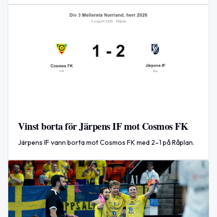
Vinst borta för Järpens IF mot Cosmos FK
Järpens IF vann borta mot Cosmos FK med 2–1 på Råplan.