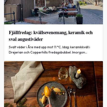
Fjällfredag: kvällsevenemang, keramik och
sval augustiväder
Svalt väder i Åre med upp mot 11 °C. Idag: keramikkväll i
Drejerian och Copperhills fredagsbubbel. Imorgon
serveras en lyxig skaldjursplatå på Copperhill.