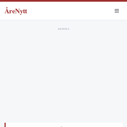
ÅreNytt
ANNONS