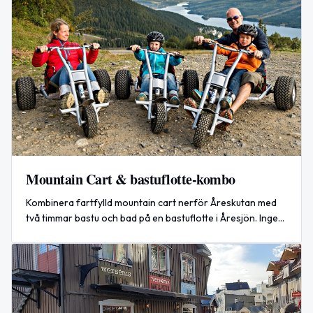
Mountain Cart & bastuflotte-kombo
Kombinera fartfylld mountain cart nerför Åreskutan med
två timmar bastu och bad på en bastuflotte i Åresjön. Ingen
förkunskap krävs, bokning via arrangörens webbplats.