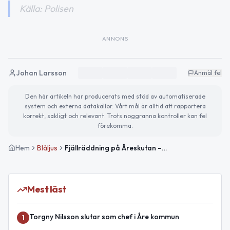
Källa: Polisen
ANNONS
Johan Larsson
Anmäl fel
Den här artikeln har producerats med stöd av automatiserade
system och externa datakällor. Vårt mål är alltid att rapportera
korrekt, sakligt och relevant. Trots noggranna kontroller kan fel
förekomma.
Hem
Blåljus
Fjällräddning på Åreskutan – två män gick fel
Mest läst
Torgny Nilsson slutar som chef i Åre kommun
1