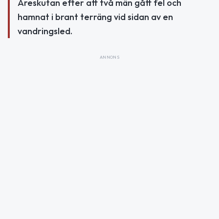
Åreskutan efter att två män gått fel och
hamnat i brant terräng vid sidan av en
vandringsled.
ANNONS