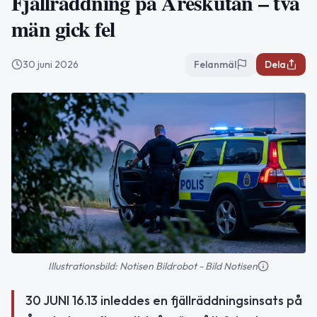
Fjällräddning på Åreskutan – två
män gick fel
30 juni 2026
Felanmäl
Dela
Illustrationsbild: Notisen Bildrobot - Bild Notisen
30 JUNI 16.13 inleddes en fjällräddningsinsats på