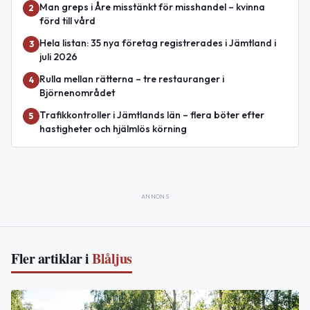
Man greps i Åre misstänkt för misshandel – kvinna
2
förd till vård
Hela listan: 35 nya företag registrerades i Jämtland i
3
juli 2026
Rulla mellan rätterna – tre restauranger i
4
Björnenområdet
Trafikkontroller i Jämtlands län – flera böter efter
5
hastigheter och hjälmlös körning
ANNONS
Fler artiklar i
Blåljus