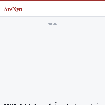
ÅreNytt
ANNONS