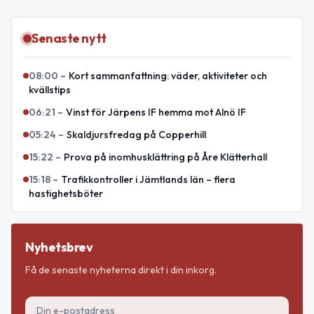
Senaste nytt
08:00
–
Kort sammanfattning: väder, aktiviteter och
kvällstips
06:21
–
Vinst för Järpens IF hemma mot Alnö IF
05:24
–
Skaldjursfredag på Copperhill
15:22
–
Prova på inomhusklättring på Åre Klätterhall
15:18
–
Trafikkontroller i Jämtlands län – flera
hastighetsböter
Nyhetsbrev
Få de senaste nyheterna direkt i din inkorg.