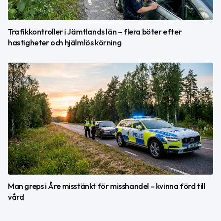
Trafikkontroller i Jämtlands län – flera böter efter
hastigheter och hjälmlös körning
Man greps i Åre misstänkt för misshandel – kvinna förd till
vård