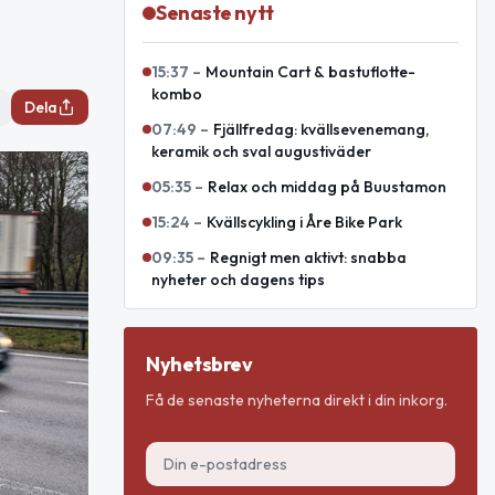
Senaste nytt
15:37
–
Mountain Cart & bastuflotte-
kombo
Dela
07:49
–
Fjällfredag: kvällsevenemang,
keramik och sval augustiväder
05:35
–
Relax och middag på Buustamon
15:24
–
Kvällscykling i Åre Bike Park
09:35
–
Regnigt men aktivt: snabba
nyheter och dagens tips
Nyhetsbrev
Få de senaste nyheterna direkt i din inkorg.