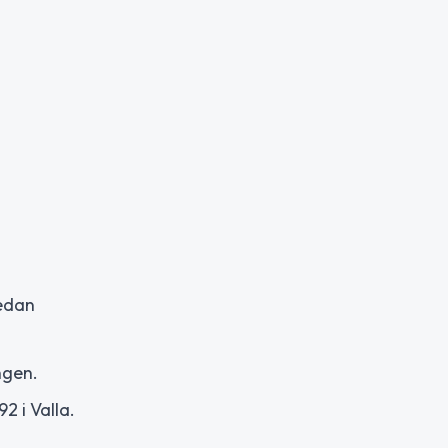
Nedan
ngen.
2 i Valla.