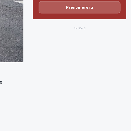
Prenumerera
ANNONS
re