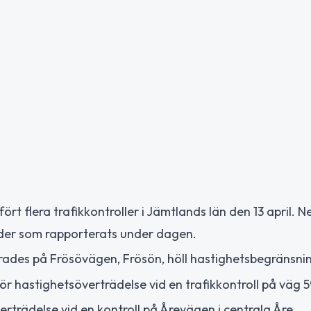
rt flera trafikkontroller i Jämtlands län den 13 april. 
rder som rapporterats under dagen.
rades på Frösövägen, Frösön, höll hastighetsbegränsni
ör hastighetsöverträdelse vid en trafikkontroll på väg 59
rträdelse vid en kontroll på Årevägen i centrala Åre.