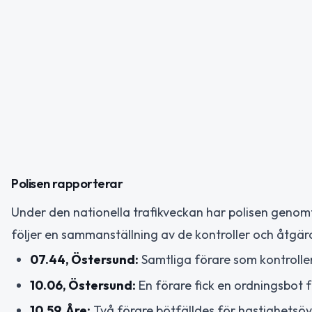
Polisen rapporterar
Under den nationella trafikveckan har polisen genomfö
följer en sammanställning av de kontroller och åtgä
07.44, Östersund:
Samtliga förare som kontrolle
10.06, Östersund:
En förare fick en ordningsbot f
10.59, Åre:
Två förare bötfälldes för hastighetsöve