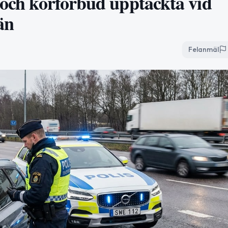
 och körförbud upptäckta vid
än
Felanmäl