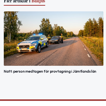
Fler artiklar i
Blåljus
Natt: person medtagen för provtagning i Jämtlands län