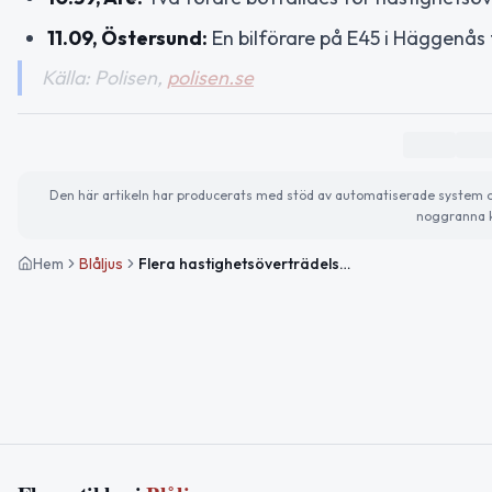
11.09, Östersund:
En bilförare på E45 i Häggenås
Källa: Polisen,
polisen.se
Den här artikeln har producerats med stöd av automatiserade system och 
noggranna k
Hem
Blåljus
Flera hastighetsöverträdelser och körförbud upptäckta vid trafikkontroller i Jämtlands län