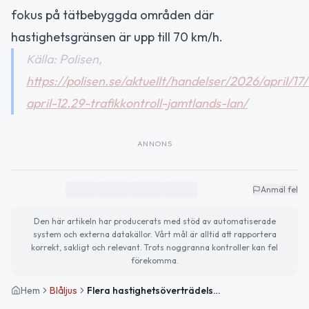
fokus på tätbebyggda områden där
hastighetsgränsen är upp till 70 km/h.
Källa: Polisen,
https://polisen.se/aktuellt/handelser/2026/april/17/
april-12.29-trafikkontroll-jamtlands-lan/
ANNONS
Anmäl fel
Den här artikeln har producerats med stöd av automatiserade
system och externa datakällor. Vårt mål är alltid att rapportera
korrekt, sakligt och relevant. Trots noggranna kontroller kan fel
förekomma.
Hem
Blåljus
Flera hastighetsöverträdelser och nykterhetskontroller i Jämtlands län