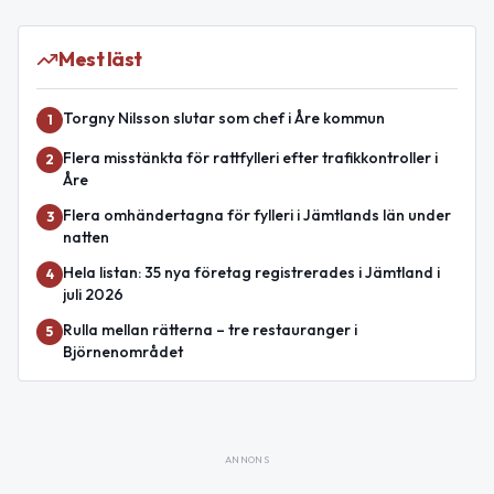
Mest läst
Torgny Nilsson slutar som chef i Åre kommun
1
Flera misstänkta för rattfylleri efter trafikkontroller i
2
Åre
Flera omhändertagna för fylleri i Jämtlands län under
3
natten
Hela listan: 35 nya företag registrerades i Jämtland i
4
juli 2026
Rulla mellan rätterna – tre restauranger i
5
Björnenområdet
ANNONS