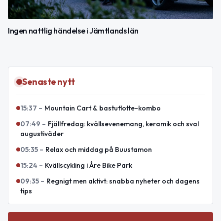
Ingen nattlig händelse i Jämtlands län
Senaste nytt
15:37
–
Mountain Cart & bastuflotte-kombo
07:49
–
Fjällfredag: kvällsevenemang, keramik och sval
augustiväder
05:35
–
Relax och middag på Buustamon
15:24
–
Kvällscykling i Åre Bike Park
09:35
–
Regnigt men aktivt: snabba nyheter och dagens
tips