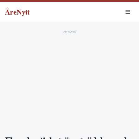
ÅreNytt
ANNONS