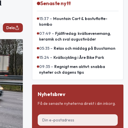
i
Senaste nytt
15:37
–
Mountain Cart & bastuflotte-
kombo
Dela
07:49
–
Fjällfredag: kvällsevenemang,
keramik och sval augustiväder
05:35
–
Relax och middag på Buustamon
15:24
–
Kvällscykling i Åre Bike Park
09:35
–
Regnigt men aktivt: snabba
nyheter och dagens tips
Nyhetsbrev
Få de senaste nyheterna direkt i din inkorg.