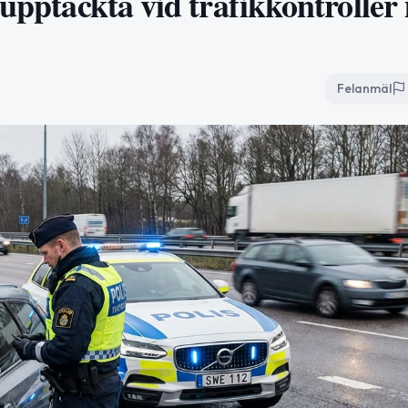
upptäckta vid trafikkontroller 
Felanmäl