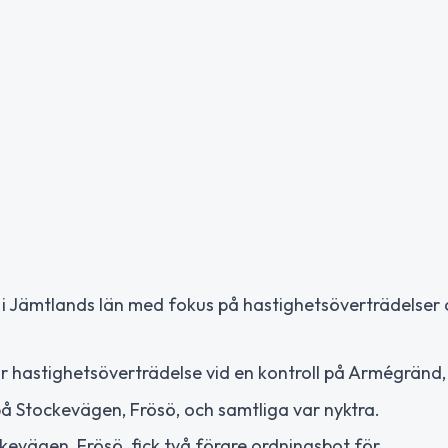
er i Jämtlands län med fokus på hastighetsöverträdelser
r hastighetsöverträdelse vid en kontroll på Armégränd,
å Stockevägen, Frösö, och samtliga var nyktra.
ckevägen, Frösö, fick två förare ordningsbot för