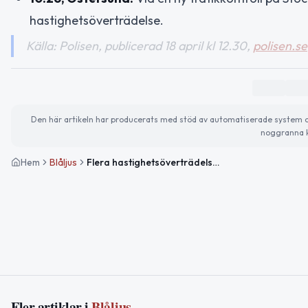
hastighetsöverträdelse.
Källa: Polisen, publicerad 18 april kl 12.30,
polisen.se
Den här artikeln har producerats med stöd av automatiserade system och 
noggranna k
Hem
Blåljus
Flera hastighetsöverträdelser upptäckta vid trafikkontroller i Östersund
Fler artiklar i
Blåljus