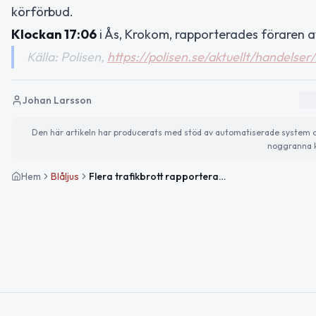
körförbud.
Klockan 17:06
i Ås, Krokom, rapporterades föraren av
Källa: Polisen,
https://polisen.se/aktuellt/handelser
Johan Larsson
Den här artikeln har producerats med stöd av automatiserade system och 
noggranna k
Hem
Blåljus
Flera trafikbrott rapporterade i Jämtlands län under eftermiddagen