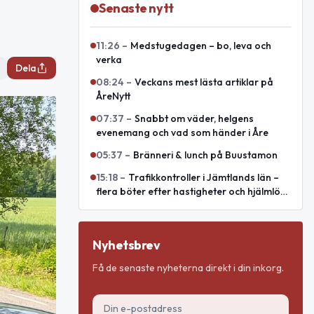
Senaste nytt
11:26
–
Medstugedagen – bo, leva och
verka
Dela
08:24
–
Veckans mest lästa artiklar på
ÅreNytt
07:37
–
Snabbt om väder, helgens
evenemang och vad som händer i Åre
05:37
–
Bränneri & lunch på Buustamon
15:18
–
Trafikkontroller i Jämtlands län –
flera böter efter hastigheter och hjälmlös
körning
Nyhetsbrev
Få de senaste nyheterna direkt i din inkorg.