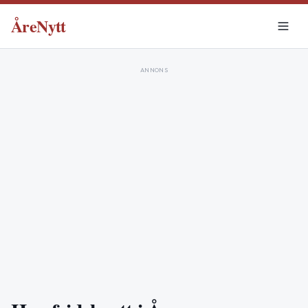
ÅreNytt
ANNONS