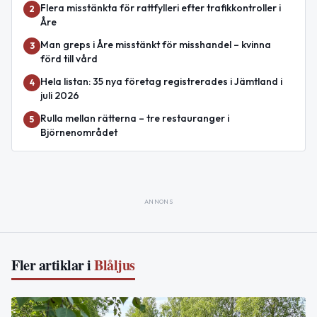
Flera misstänkta för rattfylleri efter trafikkontroller i
2
Åre
Man greps i Åre misstänkt för misshandel – kvinna
3
förd till vård
Hela listan: 35 nya företag registrerades i Jämtland i
4
juli 2026
Rulla mellan rätterna – tre restauranger i
5
Björnenområdet
ANNONS
Fler artiklar i
Blåljus