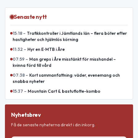
Senaste nytt
15:18
–
Trafikkontroller i Jämtlands län – flera böter efter
hastigheter och hjälmlös körning
11:32
–
Hyr en E‑MTB i Åre
07:59
–
Man greps i Åre misstänkt för misshandel –
kvinna förd till vård
07:38
–
Kort sammanfattning: väder, evenemang och
snabba nyheter
15:37
–
Mountain Cart & bastuflotte-kombo
Nyhetsbrev
Få de senaste nyheterna direkt i din inkorg.