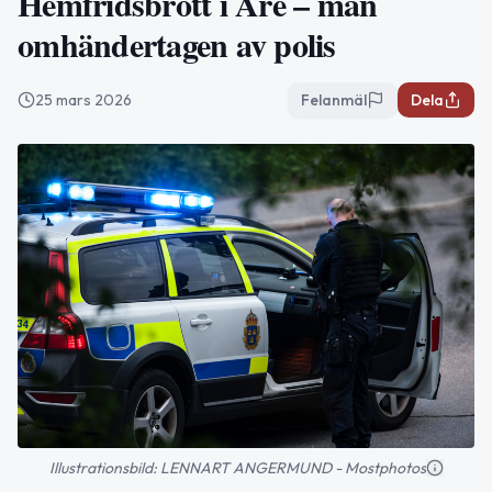
Hemfridsbrott i Åre – man
omhändertagen av polis
25 mars 2026
Felanmäl
Dela
Illustrationsbild: LENNART ANGERMUND - Mostphotos