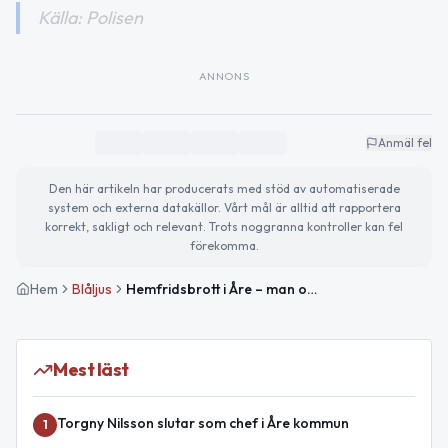
Källa: Polisen
ANNONS
Anmäl fel
Den här artikeln har producerats med stöd av automatiserade
system och externa datakällor. Vårt mål är alltid att rapportera
korrekt, sakligt och relevant. Trots noggranna kontroller kan fel
förekomma.
Hem
Blåljus
Hemfridsbrott i Åre – man omhändertagen av polis
Mest läst
Torgny Nilsson slutar som chef i Åre kommun
1