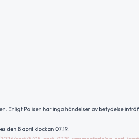
en. Enligt Polisen har inga händelser av betydelse inträ
s den 8 april klockan 07.19.
r/2026/april/8/08-april-07.18-sammanfattning-natt-jamt