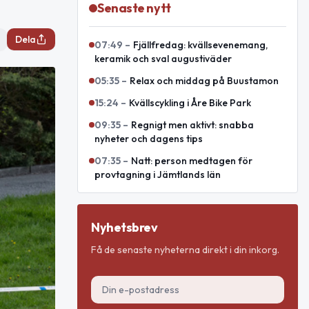
Senaste nytt
Dela
07:49
–
Fjällfredag: kvällsevenemang,
keramik och sval augustiväder
05:35
–
Relax och middag på Buustamon
15:24
–
Kvällscykling i Åre Bike Park
09:35
–
Regnigt men aktivt: snabba
nyheter och dagens tips
07:35
–
Natt: person medtagen för
provtagning i Jämtlands län
Nyhetsbrev
Få de senaste nyheterna direkt i din inkorg.