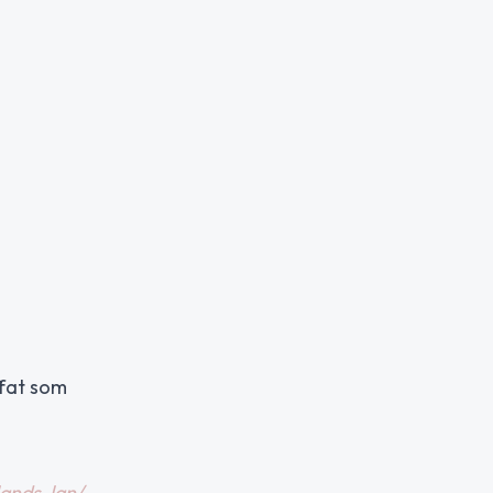
ffat som
lands-lan/