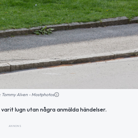
ld: Tommy Alven - Mostphotos
r varit lugn utan några anmälda händelser.
ANNONS