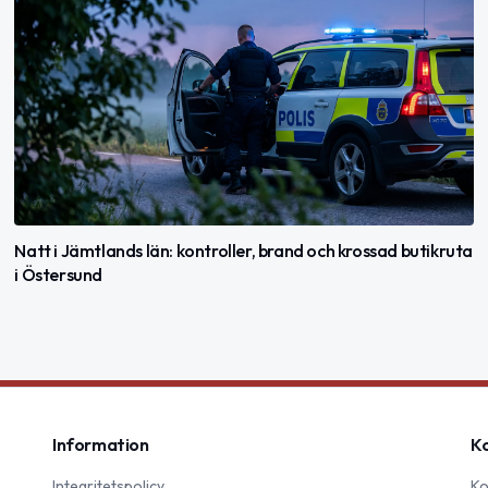
Natt i Jämtlands län: kontroller, brand och krossad butikruta
i Östersund
Information
K
Integritetspolicy
Ko