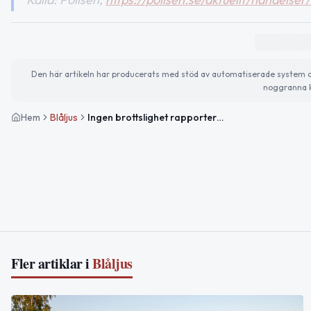
Den här artikeln har producerats med stöd av automatiserade system och 
noggranna k
Hem
Blåljus
Ingen brottslighet rapporterad i Jämtlands län under natten
Fler artiklar i
Blåljus