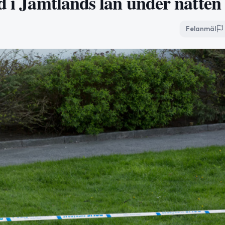
d i Jämtlands län under natten
Felanmäl