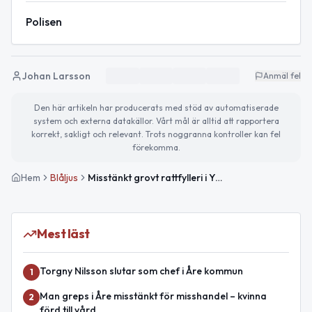
Polisen
Johan Larsson
Anmäl fel
Den här artikeln har producerats med stöd av automatiserade
system och externa datakällor. Vårt mål är alltid att rapportera
korrekt, sakligt och relevant. Trots noggranna kontroller kan fel
förekomma.
Hem
Blåljus
Misstänkt grovt rattfylleri i Ytterhogdal – sammanfattning från Jämtlands län
Mest läst
Torgny Nilsson slutar som chef i Åre kommun
1
Man greps i Åre misstänkt för misshandel – kvinna
2
förd till vård