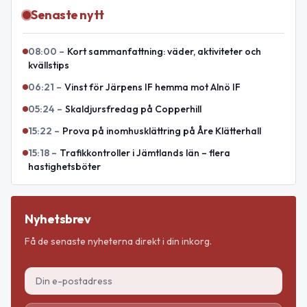
Senaste nytt
08:00
–
Kort sammanfattning: väder, aktiviteter och
kvällstips
06:21
–
Vinst för Järpens IF hemma mot Alnö IF
05:24
–
Skaldjursfredag på Copperhill
15:22
–
Prova på inomhusklättring på Åre Klätterhall
15:18
–
Trafikkontroller i Jämtlands län – flera
hastighetsböter
Nyhetsbrev
Få de senaste nyheterna direkt i din inkorg.