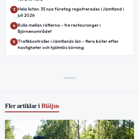
Hela listan: 35 nya företag registrerades i Jämtland i
3
juli 2026
Rulla mellan rätterna – tre restauranger i
4
Björnenområdet
Trafikkontroller i Jämtlands län – flera böter efter
5
hastigheter och hjälmlös körning
ANNONS
Fler artiklar i
Blåljus