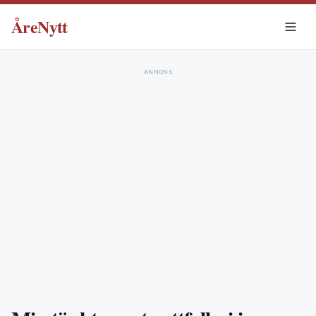
ÅreNytt
ANNONS