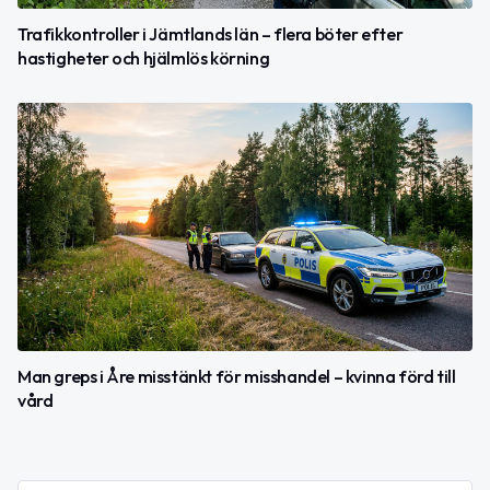
Trafikkontroller i Jämtlands län – flera böter efter
hastigheter och hjälmlös körning
Man greps i Åre misstänkt för misshandel – kvinna förd till
vård