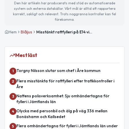
Den här artikeln har producerats med stöd av automatiserade
system och externa datakällor. Vårt mål är alltid att rapportera
korrekt, sakligt och relevant. Trots noggranna kontroller kan fel
förekomma.
Hem
Blåljus
Misstänkt rattfylleri på E14 vid Mattmar
Mest läst
Torgny Nilsson slutar som chef i Åre kommun
1
Flera misstänkta för rattfylleri efter trafikkontroller i
2
Åre
Nattens polisverksamhet: Sju omhändertagna för
3
fylleri i Jämtlands län
Olycka med personbil och älg på väg 336 mellan
4
Bonäshamn och Kallsedet
Flera omhändertagna för fylleri i Jämtlands län under
5