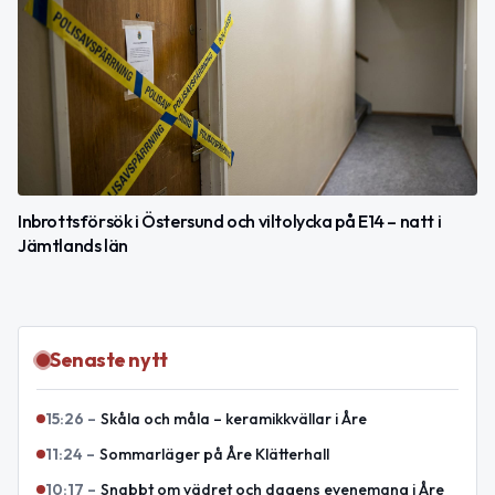
Inbrottsförsök i Östersund och viltolycka på E14 – natt i
Jämtlands län
Senaste nytt
15:26
–
Skåla och måla – keramikkvällar i Åre
11:24
–
Sommarläger på Åre Klätterhall
10:17
–
Snabbt om vädret och dagens evenemang i Åre