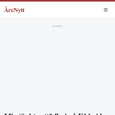
ÅreNytt
ANNONS