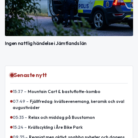
Ingen nattlig händelse i Jämtlands län
Senaste nytt
15:37
–
Mountain Cart & bastuflotte-kombo
07:49
–
Fjällfredag: kvällsevenemang, keramik och sval
augustiväder
05:35
–
Relax och middag på Buustamon
15:24
–
Kvällscykling i Åre Bike Park
09:35
–
Regnigt men aktivt: snabba nyheter och dagens