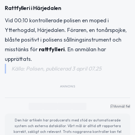
Rattfylleri i Härjedalen
Vid 00:10 kontrollerade polisen en moped i
Ytterhogdal, Härjedalen. Föraren, en tonårspojke,
blåste positivt i polisens sållningsinstrument och
misstänks för
rattfylleri
. En anmälan har
upprättats.
Källa: Polisen, publicerad 3 april 07.25
ANNONS
Anmäl fel
Den här artikeln har producerats med stöd av automatiserade
system och externa datakällor. Vårt mål är alltid att rapportera
korrekt, sakligt och relevant. Trots noggranna kontroller kan fel