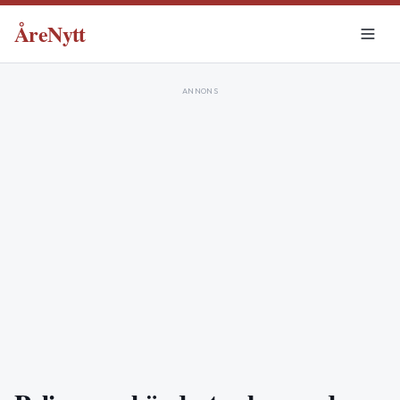
ÅreNytt
ANNONS