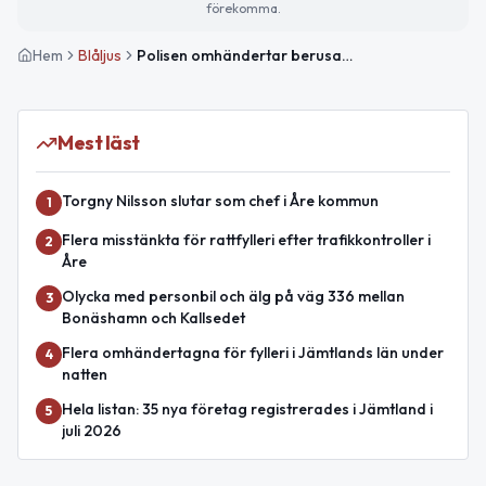
förekomma.
Hem
Blåljus
Polisen omhändertar berusade och utreder våld och rattfylleri i Jämtlands län
Mest läst
Torgny Nilsson slutar som chef i Åre kommun
1
Flera misstänkta för rattfylleri efter trafikkontroller i
2
Åre
Olycka med personbil och älg på väg 336 mellan
3
Bonäshamn och Kallsedet
Flera omhändertagna för fylleri i Jämtlands län under
4
natten
Hela listan: 35 nya företag registrerades i Jämtland i
5
juli 2026