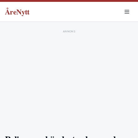
ÅreNytt
ANNONS