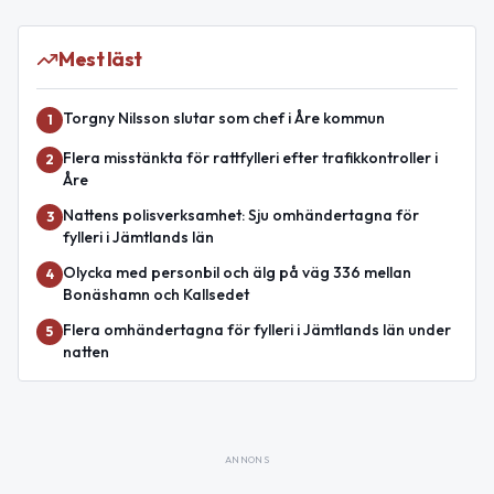
Mest läst
Torgny Nilsson slutar som chef i Åre kommun
1
Flera misstänkta för rattfylleri efter trafikkontroller i
2
Åre
Nattens polisverksamhet: Sju omhändertagna för
3
fylleri i Jämtlands län
Olycka med personbil och älg på väg 336 mellan
4
Bonäshamn och Kallsedet
Flera omhändertagna för fylleri i Jämtlands län under
5
natten
ANNONS