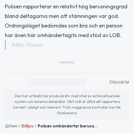
Polisen rapporterar en relativt hög berusningsgrad
bland deltagarna men att stämningen var god.
Ordningsläget bedömdes som bra och en person
har även här omhändertagits med stöd av LOB.
Källa: Polisen
ANNONS
Anmäl fel
Den här artikeln har producerats med stöd av automatiserade
system och externa datakällor. Vårt mål är alltid att rapportera
korrekt, sakligt och relevant. Trots noggranna kontroller kan fel
förekomma.
Hem
Blåljus
Polisen omhändertar berusade under nattens insatser i Jämtlands län