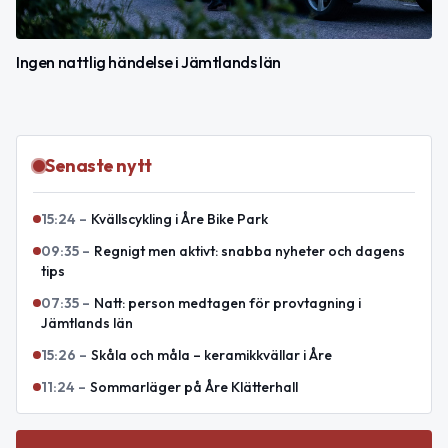
Ingen nattlig händelse i Jämtlands län
Senaste nytt
15:24
–
Kvällscykling i Åre Bike Park
09:35
–
Regnigt men aktivt: snabba nyheter och dagens
tips
07:35
–
Natt: person medtagen för provtagning i
Jämtlands län
15:26
–
Skåla och måla – keramikkvällar i Åre
11:24
–
Sommarläger på Åre Klätterhall