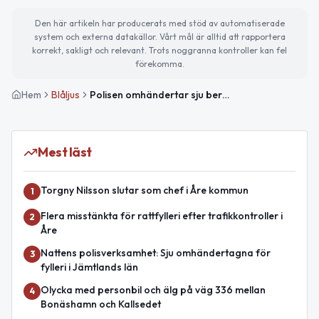
Den här artikeln har producerats med stöd av automatiserade
system och externa datakällor. Vårt mål är alltid att rapportera
korrekt, sakligt och relevant. Trots noggranna kontroller kan fel
förekomma.
Hem
Blåljus
Polisen omhändertar sju berusade – misshandel och narkotikabrott i Jämtlands län
Mest läst
Torgny Nilsson slutar som chef i Åre kommun
1
Flera misstänkta för rattfylleri efter trafikkontroller i
2
Åre
Nattens polisverksamhet: Sju omhändertagna för
3
fylleri i Jämtlands län
Olycka med personbil och älg på väg 336 mellan
4
Bonäshamn och Kallsedet