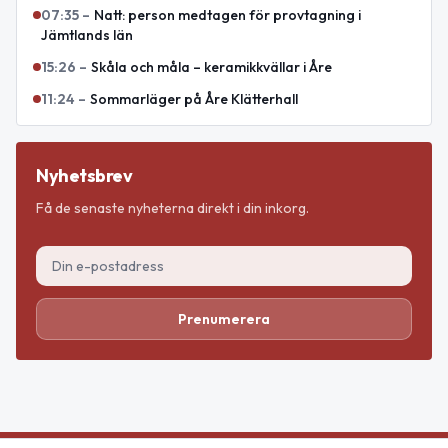
07:35
–
Natt: person medtagen för provtagning i
Jämtlands län
15:26
–
Skåla och måla – keramikkvällar i Åre
11:24
–
Sommarläger på Åre Klätterhall
Nyhetsbrev
Få de senaste nyheterna direkt i din inkorg.
Prenumerera