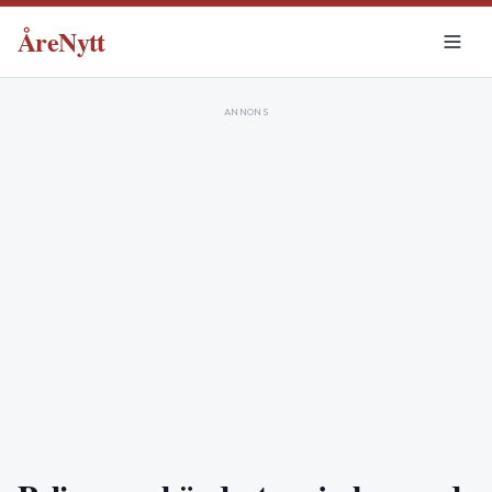
ÅreNytt
ANNONS