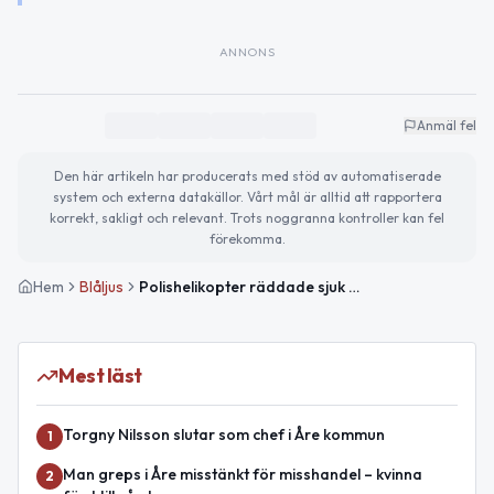
ANNONS
Anmäl fel
Den här artikeln har producerats med stöd av automatiserade
system och externa datakällor. Vårt mål är alltid att rapportera
korrekt, sakligt och relevant. Trots noggranna kontroller kan fel
förekomma.
Hem
Blåljus
Polishelikopter räddade sjuk man vid Sylarna
Mest läst
Torgny Nilsson slutar som chef i Åre kommun
1
Man greps i Åre misstänkt för misshandel – kvinna
2