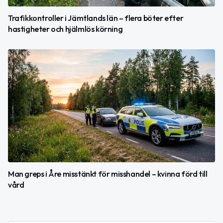
Trafikkontroller i Jämtlands län – flera böter efter
hastigheter och hjälmlös körning
Man greps i Åre misstänkt för misshandel – kvinna förd till
vård