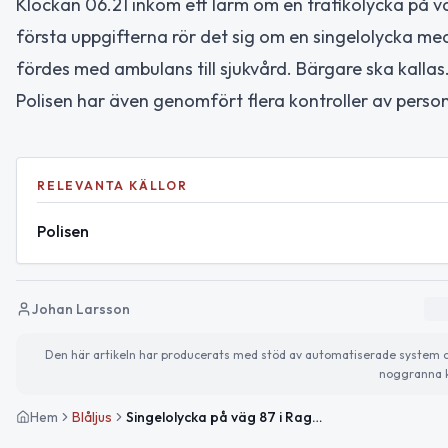
Klockan 06.21 inkom ett larm om en trafikolycka på v
första uppgifterna rör det sig om en singelolycka med 
fördes med ambulans till sjukvård. Bärgare ska kallas
Polisen har även genomfört flera kontroller av person
RELEVANTA KÄLLOR
Polisen
Johan Larsson
Den här artikeln har producerats med stöd av automatiserade system och 
noggranna k
Hem
Blåljus
Singelolycka på väg 87 i Ragunda – nattens händelser i Jämtlands län