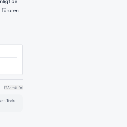
nligt de
h föraren
Anmäl fel
ant. Trots