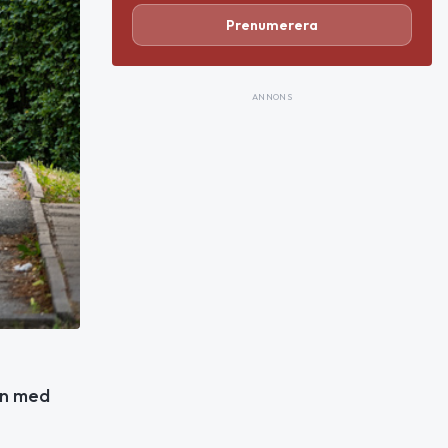
Prenumerera
ANNONS
en med