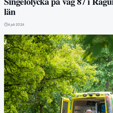
Singelolycka på väg 87 i Ragu
län
6 juli 2026