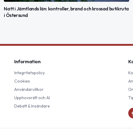
Natt i Jämtlands län: kontroller, brand och krossad butikruta
i Östersund
Information
K
Integritetspolicy
Ko
Cookies
An
Användarvillkor
Om
Upphovsrätt och AI
Ti
Debatt & Insändare