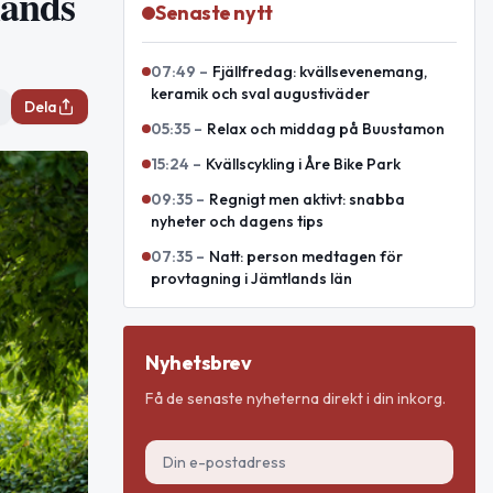
lands
Senaste nytt
07:49
–
Fjällfredag: kvällsevenemang,
keramik och sval augustiväder
Dela
05:35
–
Relax och middag på Buustamon
15:24
–
Kvällscykling i Åre Bike Park
09:35
–
Regnigt men aktivt: snabba
nyheter och dagens tips
07:35
–
Natt: person medtagen för
provtagning i Jämtlands län
Nyhetsbrev
Få de senaste nyheterna direkt i din inkorg.