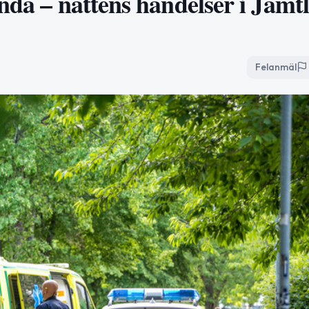
nda – nattens händelser i Jämt
Felanmäl