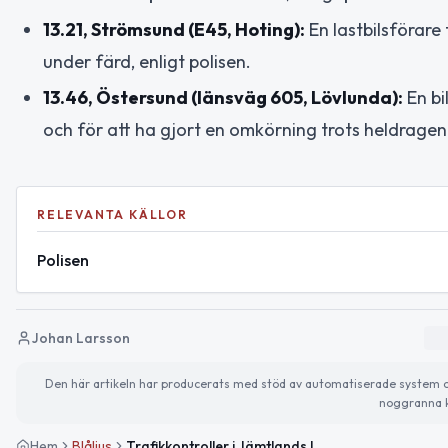
13.21, Strömsund (E45, Hoting):
En lastbilsförare
under färd, enligt polisen.
13.46, Östersund (länsväg 605, Lövlunda):
En bi
och för att ha gjort en omkörning trots heldragen li
RELEVANTA KÄLLOR
Polisen
Johan Larsson
Den här artikeln har producerats med stöd av automatiserade system och 
noggranna k
Hem
Blåljus
Trafikkontroller i Jämtlands län – flera ordningsbotar utdelade