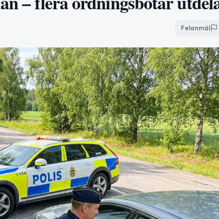
län – flera ordningsbotar utdel
Felanmäl