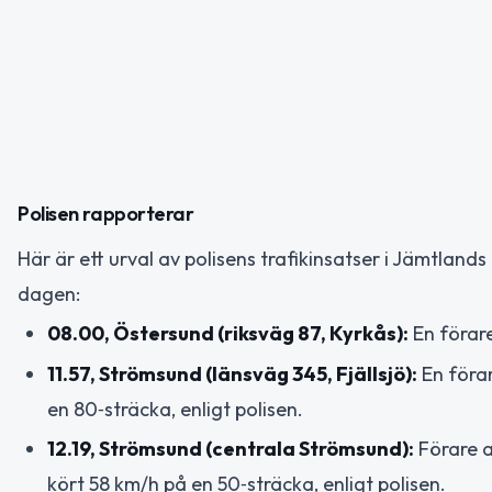
Polisen rapporterar
Här är ett urval av polisens trafikinsatser i Jämtlands
dagen:
08.00, Östersund (riksväg 87, Kyrkås):
En förare
11.57, Strömsund (länsväg 345, Fjällsjö):
En förar
en 80‑sträcka, enligt polisen.
12.19, Strömsund (centrala Strömsund):
Förare a
kört 58 km/h på en 50‑sträcka, enligt polisen.