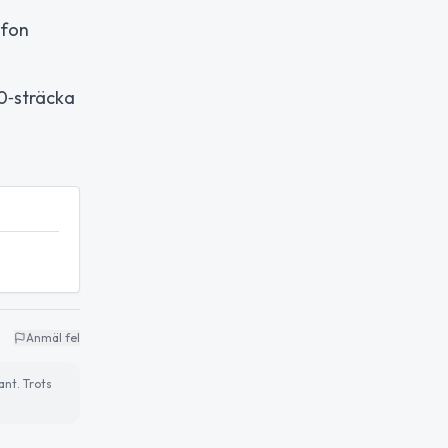
efon
90‑sträcka
Anmäl fel
ant. Trots