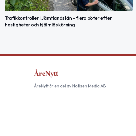
Trafikkontroller i Jämtlands län – flera böter efter
hastigheter och hjälmlös körning
ÅreNytt
ÅreNytt
är en del av
Notisen Media AB