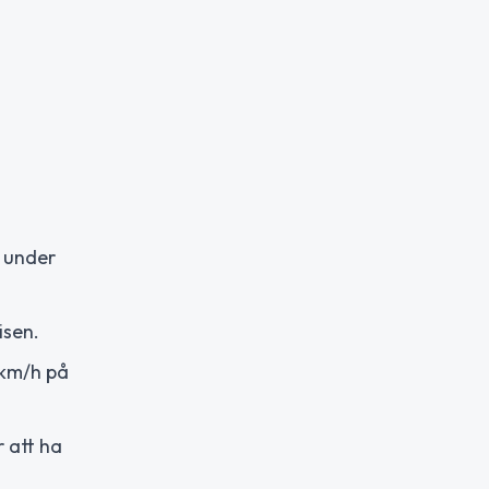
r under
isen.
 km/h på
r att ha