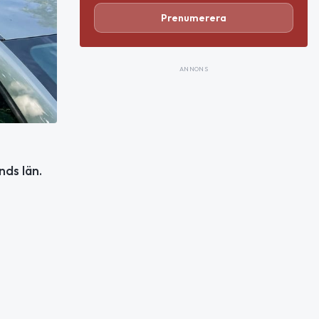
Prenumerera
ANNONS
nds län.