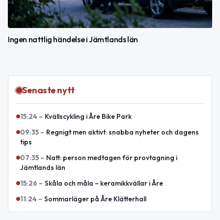
Ingen nattlig händelse i Jämtlands län
Senaste nytt
15:24
–
Kvällscykling i Åre Bike Park
09:35
–
Regnigt men aktivt: snabba nyheter och dagens
tips
07:35
–
Natt: person medtagen för provtagning i
Jämtlands län
15:26
–
Skåla och måla – keramikkvällar i Åre
11:24
–
Sommarläger på Åre Klätterhall