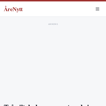
ÅreNytt
ANNONS