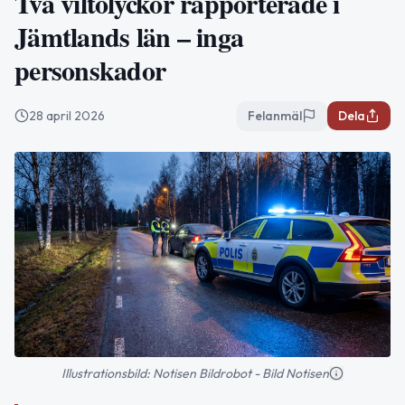
Två viltolyckor rapporterade i
Jämtlands län – inga
personskador
28 april 2026
Felanmäl
Dela
Illustrationsbild: Notisen Bildrobot - Bild Notisen