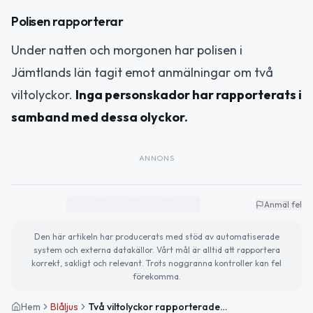
Polisen rapporterar
Under natten och morgonen har polisen i
Jämtlands län tagit emot anmälningar om två
viltolyckor.
Inga personskador har rapporterats i
samband med dessa olyckor.
ANNONS
Anmäl fel
Den här artikeln har producerats med stöd av automatiserade
system och externa datakällor. Vårt mål är alltid att rapportera
korrekt, sakligt och relevant. Trots noggranna kontroller kan fel
förekomma.
Hem
Blåljus
Två viltolyckor rapporterade i Jämtlands län – inga personskador