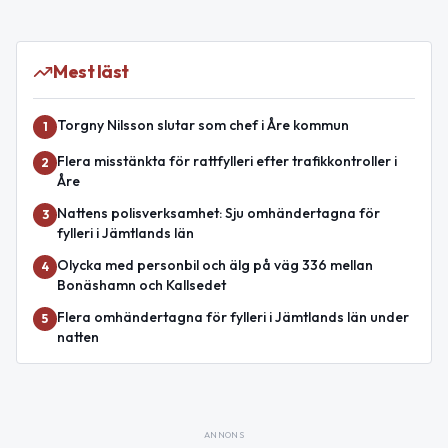
Mest läst
Torgny Nilsson slutar som chef i Åre kommun
1
Flera misstänkta för rattfylleri efter trafikkontroller i
2
Åre
Nattens polisverksamhet: Sju omhändertagna för
3
fylleri i Jämtlands län
Olycka med personbil och älg på väg 336 mellan
4
Bonäshamn och Kallsedet
Flera omhändertagna för fylleri i Jämtlands län under
5
natten
ANNONS