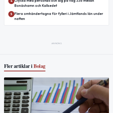
Olycka med personbil och älg på väg 336 mellan
4
Bonäshamn och Kallsedet
Flera omhändertagna för fylleri i Jämtlands län under
5
natten
ANNONS
Fler artiklar i
Bolag