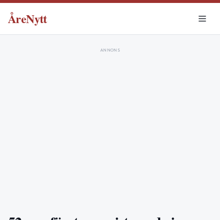
ÅreNytt
ANNONS