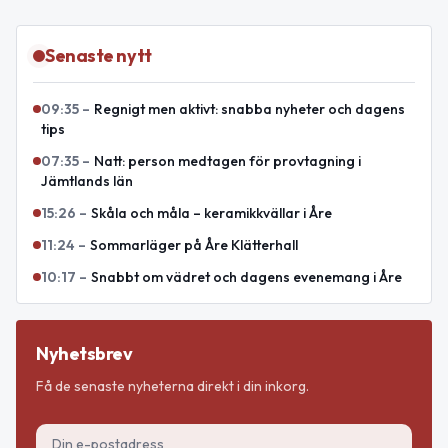
Senaste nytt
09:35
–
Regnigt men aktivt: snabba nyheter och dagens
tips
07:35
–
Natt: person medtagen för provtagning i
Jämtlands län
15:26
–
Skåla och måla – keramikkvällar i Åre
11:24
–
Sommarläger på Åre Klätterhall
10:17
–
Snabbt om vädret och dagens evenemang i Åre
Nyhetsbrev
Få de senaste nyheterna direkt i din inkorg.