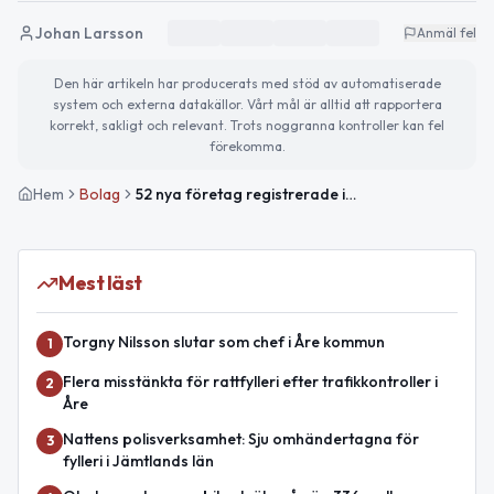
Johan Larsson
Anmäl fel
Den här artikeln har producerats med stöd av automatiserade
system och externa datakällor. Vårt mål är alltid att rapportera
korrekt, sakligt och relevant. Trots noggranna kontroller kan fel
förekomma.
Hem
Bolag
52 nya företag registrerade i Jämtland — 9 i Åre i juni 2026
Mest läst
Torgny Nilsson slutar som chef i Åre kommun
1
Flera misstänkta för rattfylleri efter trafikkontroller i
2
Åre
Nattens polisverksamhet: Sju omhändertagna för
3
fylleri i Jämtlands län