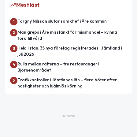
Mest läst
Torgny Nilsson slutar som chef i Åre kommun
1
Man greps i Åre misstänkt för misshandel – kvinna
2
förd till vård
Hela listan: 35 nya företag registrerades i Jämtland i
3
juli 2026
Rulla mellan rätterna – tre restauranger i
4
Björnenområdet
Trafikkontroller i Jämtlands län – flera böter efter
5
hastigheter och hjälmlös körning
ANNONS