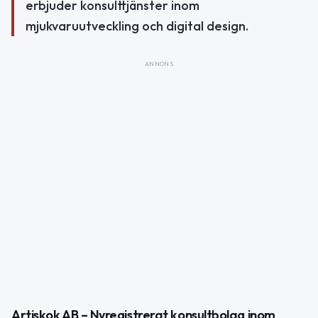
erbjuder konsulttjänster inom
mjukvaruutveckling och digital design.
ANNONS
Artiskok AB – Nyregistrerat konsultbolag inom