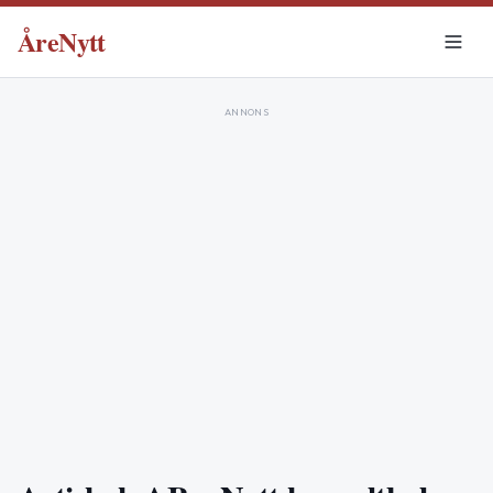
ÅreNytt
ANNONS