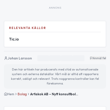
ANNONS
RELEVANTA KÄLLOR
Tic.io
Johan Larsson
Anmäl fel
Den här artikeln har producerats med stöd av automatiserade
system och externa datakällor. Vårt mål är alltid att rapportera
korrekt, sakligt och relevant. Trots noggranna kontroller kan fel
förekomma.
Hem
Bolag
Artiskok AB – Nytt konsultbolag inom digital design och mjukvara