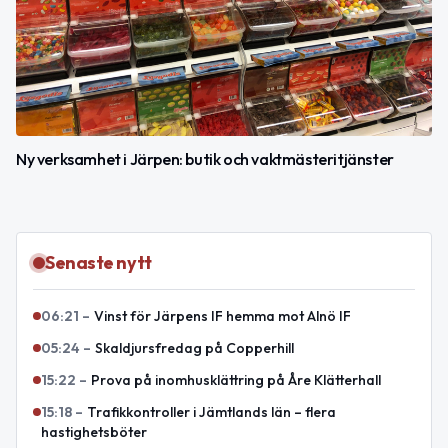
Ny verksamhet i Järpen: butik och vaktmästeritjänster
Senaste nytt
06:21
–
Vinst för Järpens IF hemma mot Alnö IF
05:24
–
Skaldjursfredag på Copperhill
15:22
–
Prova på inomhusklättring på Åre Klätterhall
15:18
–
Trafikkontroller i Jämtlands län – flera
hastighetsböter