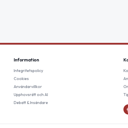
Information
K
Integritetspolicy
Ko
Cookies
An
Användarvillkor
Om
Upphovsrätt och AI
Ti
Debatt & Insändare