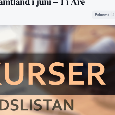
mtland i juni – 1 i Åre
Felanmäl