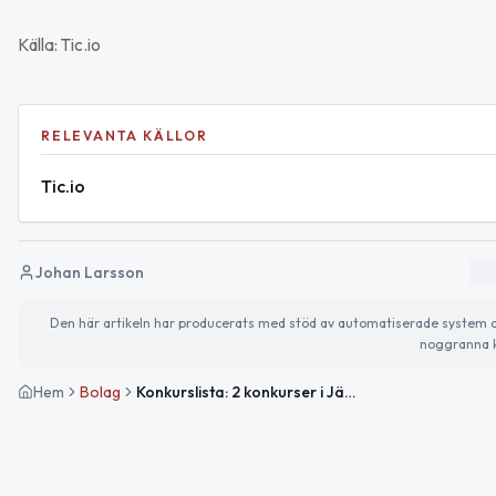
Källa: Tic.io
RELEVANTA KÄLLOR
Tic.io
Johan Larsson
Den här artikeln har producerats med stöd av automatiserade system och 
noggranna k
Hem
Bolag
Konkurslista: 2 konkurser i Jämtland i juni – 1 i Åre