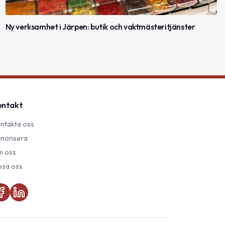
Ny verksamhet i Järpen: butik och vaktmästeritjänster
ontakt
ntakta oss
nonsera
 oss
psa oss