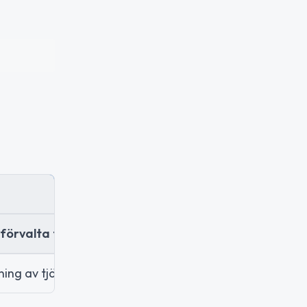
förvalta fast och lös egendom samt därmed förenlig
jning av tjänster inom bygg och anläggningsentrepren