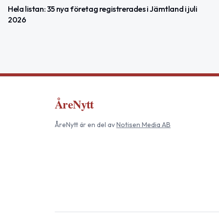
Hela listan: 35 nya företag registrerades i Jämtland i juli
2026
ÅreNytt
ÅreNytt
är en del av
Notisen Media AB