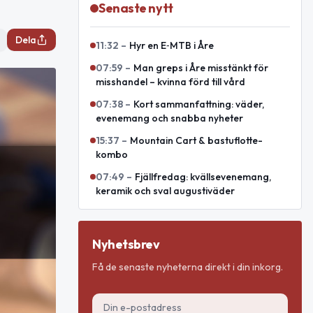
Senaste nytt
Dela
11:32
–
Hyr en E‑MTB i Åre
07:59
–
Man greps i Åre misstänkt för
misshandel – kvinna förd till vård
07:38
–
Kort sammanfattning: väder,
evenemang och snabba nyheter
15:37
–
Mountain Cart & bastuflotte-
kombo
07:49
–
Fjällfredag: kvällsevenemang,
keramik och sval augustiväder
Nyhetsbrev
Få de senaste nyheterna direkt i din inkorg.