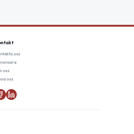
ontakt
ntakta oss
nonsera
 oss
psa oss