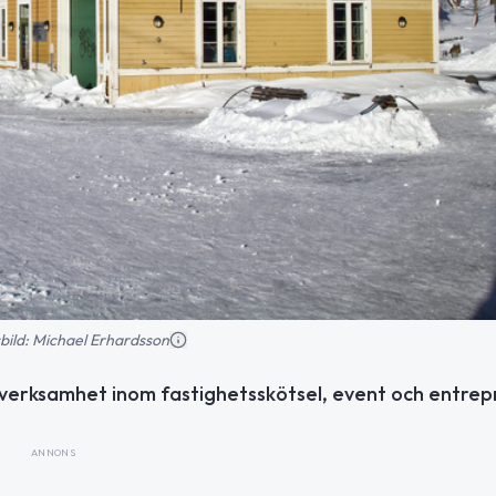
nsbild: Michael Erhardsson
d verksamhet inom fastighetsskötsel, event och entrep
ANNONS