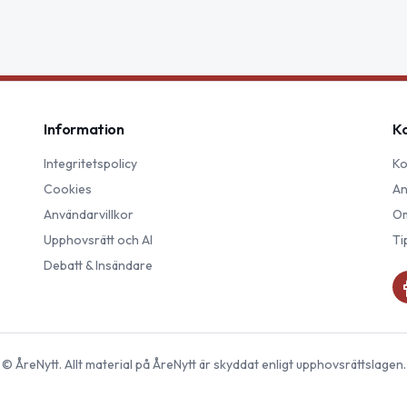
Information
K
Integritetspolicy
Ko
Cookies
An
Användarvillkor
Om
Upphovsrätt och AI
Ti
Debatt & Insändare
©
ÅreNytt
. Allt material på
ÅreNytt
är skyddat enligt upphovsrättslagen.