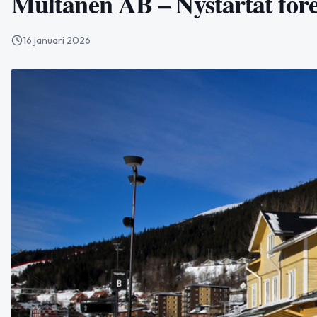
Multanen AB – Nystartat för
16 januari 2026