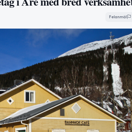
etag i Åre med bred verksamhe
Felanmäl