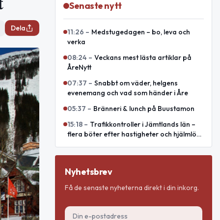
t
Senaste nytt
Dela
11:26
–
Medstugedagen – bo, leva och
verka
08:24
–
Veckans mest lästa artiklar på
ÅreNytt
07:37
–
Snabbt om väder, helgens
evenemang och vad som händer i Åre
05:37
–
Bränneri & lunch på Buustamon
15:18
–
Trafikkontroller i Jämtlands län –
flera böter efter hastigheter och hjälmlös
körning
Nyhetsbrev
Få de senaste nyheterna direkt i din inkorg.