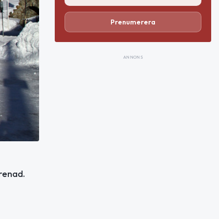
Prenumerera
ANNONS
renad.