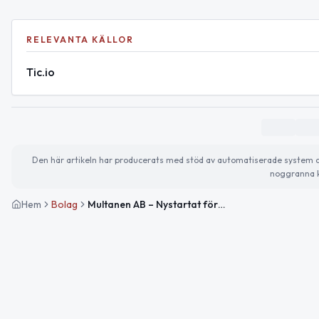
RELEVANTA KÄLLOR
Tic.io
Den här artikeln har producerats med stöd av automatiserade system och 
noggranna k
Hem
Bolag
Multanen AB – Nystartat företag i Åre med bred verksamhet