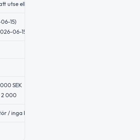
att utse eller avsätta mer än hälften av styrelseledamö
-06-15)
 2026-06-15)
0 000 SEK
: 2 000
ör / inga kända försäljningar till offentliga aktörer