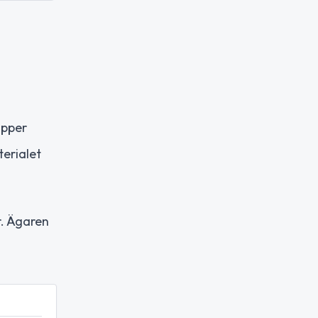
apper
terialet
r. Ägaren