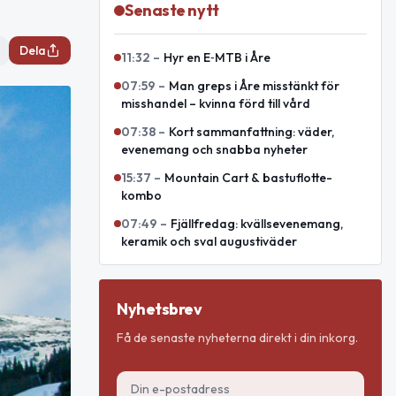
Senaste nytt
Dela
11:32
–
Hyr en E‑MTB i Åre
07:59
–
Man greps i Åre misstänkt för
misshandel – kvinna förd till vård
07:38
–
Kort sammanfattning: väder,
evenemang och snabba nyheter
15:37
–
Mountain Cart & bastuflotte-
kombo
07:49
–
Fjällfredag: kvällsevenemang,
keramik och sval augustiväder
Nyhetsbrev
Få de senaste nyheterna direkt i din inkorg.