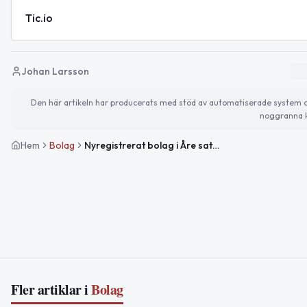
Tic.io
Johan Larsson
Den här artikeln har producerats med stöd av automatiserade system och 
noggranna k
Hem
Bolag
Nyregistrerat bolag i Åre satsar på glamping och upplevelser
Fler artiklar i
Bolag