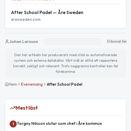
After School Padel — Åre Sweden
aresweden.com
Johan Larsson
Anmäl fel
Den här artikeln har producerats med stöd av automatiserade
system och externa datakällor. Vårt mål är alltid att rapportera
korrekt, sakligt och relevant. Trots noggranna kontroller kan fel
förekomma.
Hem
Evenemang
After School Padel
Mest läst
Torgny Nilsson slutar som chef i Åre kommun
1