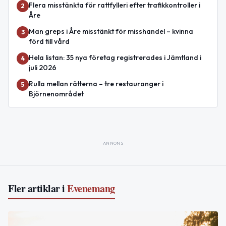
Flera misstänkta för rattfylleri efter trafikkontroller i
2
Åre
Man greps i Åre misstänkt för misshandel – kvinna
3
förd till vård
Hela listan: 35 nya företag registrerades i Jämtland i
4
juli 2026
Rulla mellan rätterna – tre restauranger i
5
Björnenområdet
ANNONS
Fler artiklar i
Evenemang