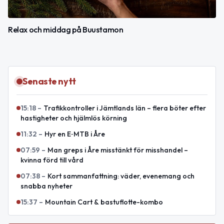
Relax och middag på Buustamon
Senaste nytt
15:18
–
Trafikkontroller i Jämtlands län – flera böter efter
hastigheter och hjälmlös körning
11:32
–
Hyr en E‑MTB i Åre
07:59
–
Man greps i Åre misstänkt för misshandel –
kvinna förd till vård
07:38
–
Kort sammanfattning: väder, evenemang och
snabba nyheter
15:37
–
Mountain Cart & bastuflotte-kombo