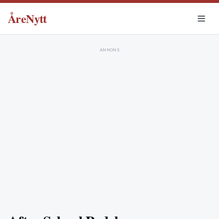
ÅreNytt
ANNONS