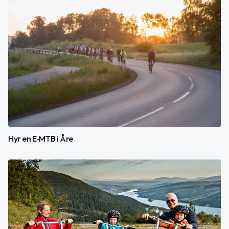
Hyr en E‑MTB i Åre