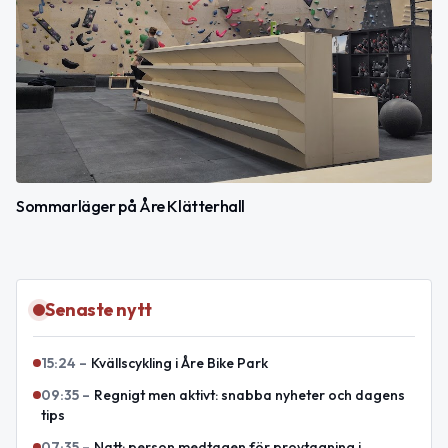
Sommarläger på Åre Klätterhall
Senaste nytt
15:24
–
Kvällscykling i Åre Bike Park
09:35
–
Regnigt men aktivt: snabba nyheter och dagens
tips
07:35
–
Natt: person medtagen för provtagning i