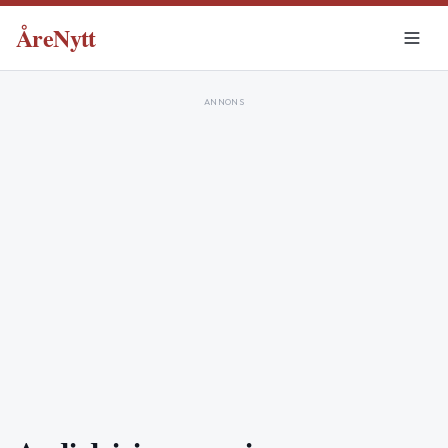
ÅreNytt
ANNONS