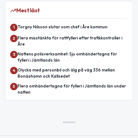
Mest läst
Torgny Nilsson slutar som chef i Åre kommun
1
Flera misstänkta för rattfylleri efter trafikkontroller i
2
Åre
Nattens polisverksamhet: Sju omhändertagna för
3
fylleri i Jämtlands län
Olycka med personbil och älg på väg 336 mellan
4
Bonäshamn och Kallsedet
Flera omhändertagna för fylleri i Jämtlands län under
5
natten
ANNONS