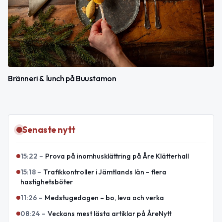
Bränneri & lunch på Buustamon
Senaste nytt
15:22
–
Prova på inomhusklättring på Åre Klätterhall
15:18
–
Trafikkontroller i Jämtlands län – flera
hastighetsböter
11:26
–
Medstugedagen – bo, leva och verka
08:24
–
Veckans mest lästa artiklar på ÅreNytt