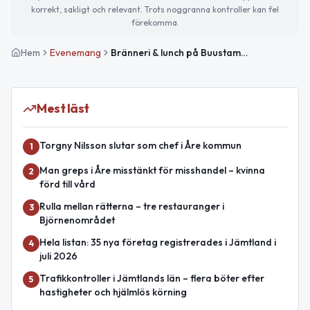
korrekt, sakligt och relevant. Trots noggranna kontroller kan fel
förekomma.
Hem
Evenemang
Bränneri & lunch på Buustamon
Mest läst
Torgny Nilsson slutar som chef i Åre kommun
1
Man greps i Åre misstänkt för misshandel – kvinna
2
förd till vård
Rulla mellan rätterna – tre restauranger i
3
Björnenområdet
Hela listan: 35 nya företag registrerades i Jämtland i
4
juli 2026
Trafikkontroller i Jämtlands län – flera böter efter
5
hastigheter och hjälmlös körning