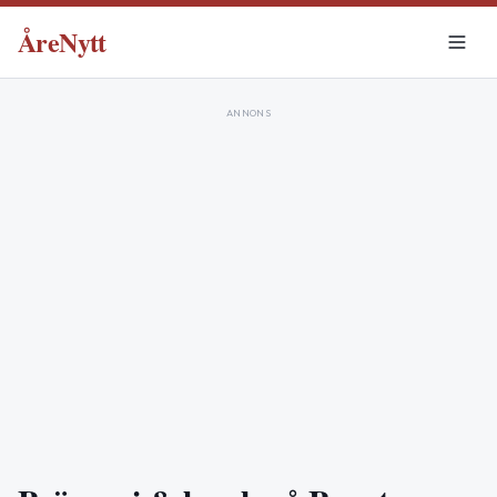
ÅreNytt
ANNONS