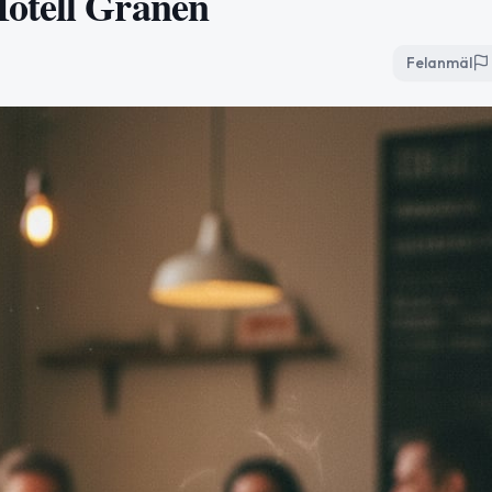
otell Granen
Felanmäl