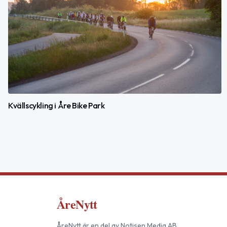
Kvällscykling i Åre Bike Park
ÅreNytt
ÅreNytt
är en del av
Notisen Media AB