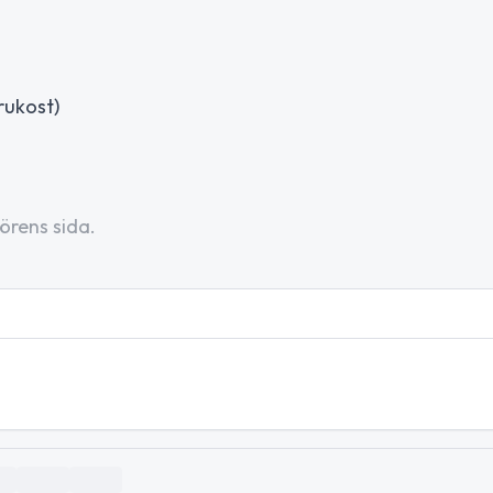
rukost)
örens sida.