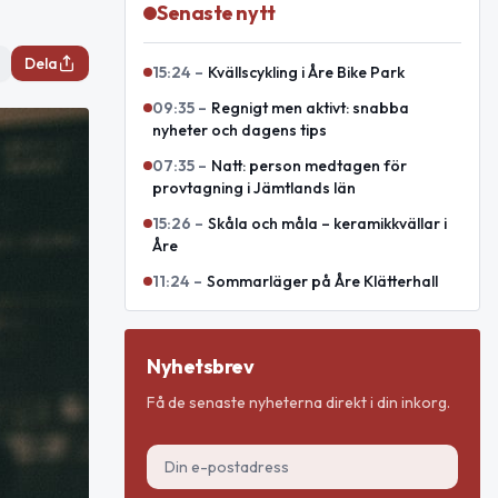
Senaste nytt
Dela
15:24
–
Kvällscykling i Åre Bike Park
09:35
–
Regnigt men aktivt: snabba
nyheter och dagens tips
07:35
–
Natt: person medtagen för
provtagning i Jämtlands län
15:26
–
Skåla och måla – keramikkvällar i
Åre
11:24
–
Sommarläger på Åre Klätterhall
Nyhetsbrev
Få de senaste nyheterna direkt i din inkorg.