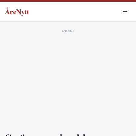
ÅreNytt
ANNONS