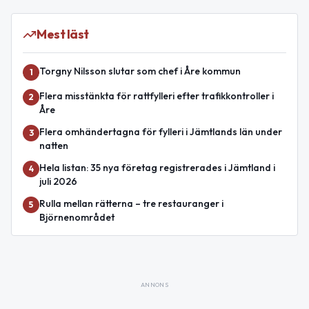
Mest läst
Torgny Nilsson slutar som chef i Åre kommun
1
Flera misstänkta för rattfylleri efter trafikkontroller i
2
Åre
Flera omhändertagna för fylleri i Jämtlands län under
3
natten
Hela listan: 35 nya företag registrerades i Jämtland i
4
juli 2026
Rulla mellan rätterna – tre restauranger i
5
Björnenområdet
ANNONS