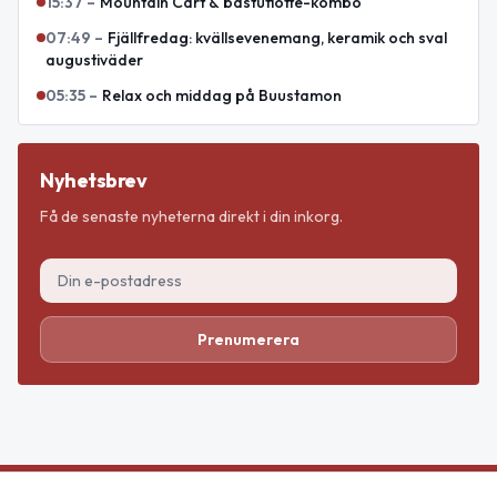
15:37
–
Mountain Cart & bastuflotte-kombo
07:49
–
Fjällfredag: kvällsevenemang, keramik och sval
augustiväder
05:35
–
Relax och middag på Buustamon
Nyhetsbrev
Få de senaste nyheterna direkt i din inkorg.
Prenumerera