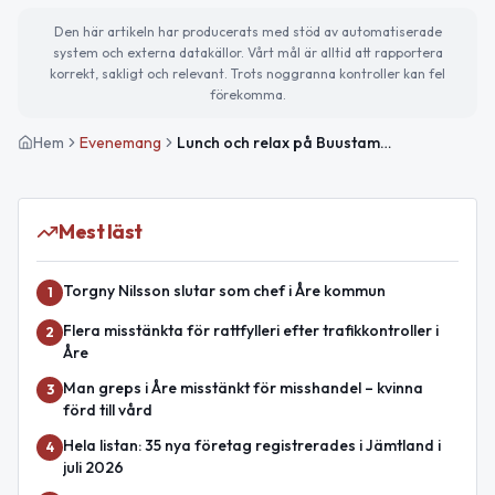
Den här artikeln har producerats med stöd av automatiserade
system och externa datakällor. Vårt mål är alltid att rapportera
korrekt, sakligt och relevant. Trots noggranna kontroller kan fel
förekomma.
Hem
Evenemang
Lunch och relax på Buustamon
Mest läst
Torgny Nilsson slutar som chef i Åre kommun
1
Flera misstänkta för rattfylleri efter trafikkontroller i
2
Åre
Man greps i Åre misstänkt för misshandel – kvinna
3
förd till vård
Hela listan: 35 nya företag registrerades i Jämtland i
4
juli 2026