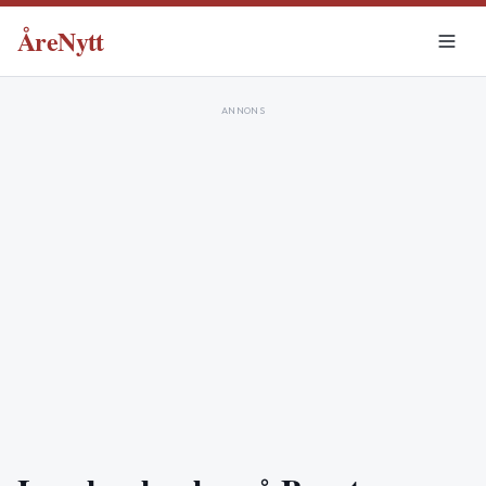
ÅreNytt
ANNONS