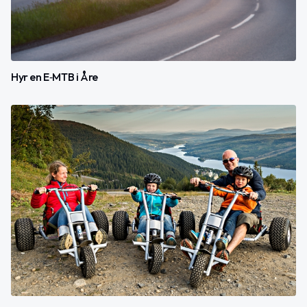
Hyr en E‑MTB i Åre