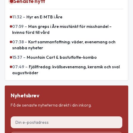
Senaste nytt
11:32
–
Hyr en E‑MTB i Åre
07:59
–
Man greps i Åre misstänkt för misshandel –
kvinna förd till vård
07:38
–
Kort sammanfattning: väder, evenemang och
snabba nyheter
15:37
–
Mountain Cart & bastuflotte-kombo
07:49
–
Fjällfredag: kvällsevenemang, keramik och sval
augustiväder
Nyhetsbrev
Få de senaste nyheterna direkt i din inkorg.