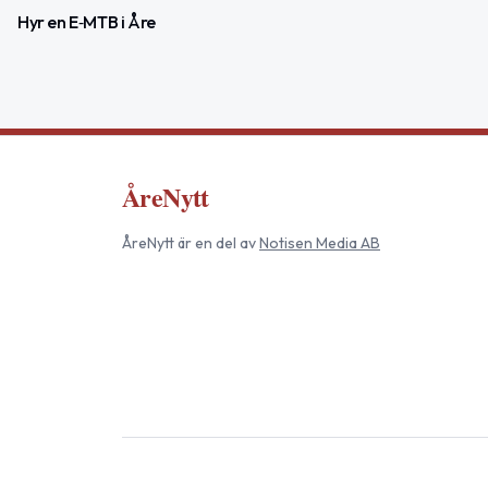
Hyr en E‑MTB i Åre
ÅreNytt
ÅreNytt
är en del av
Notisen Media AB