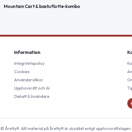
Mountain Cart & bastuflotte-kombo
Information
K
Integritetspolicy
Ko
Cookies
An
Användarvillkor
Om
Upphovsrätt och AI
Ti
Debatt & Insändare
©
ÅreNytt
. Allt material på
ÅreNytt
är skyddat enligt upphovsrättslagen.