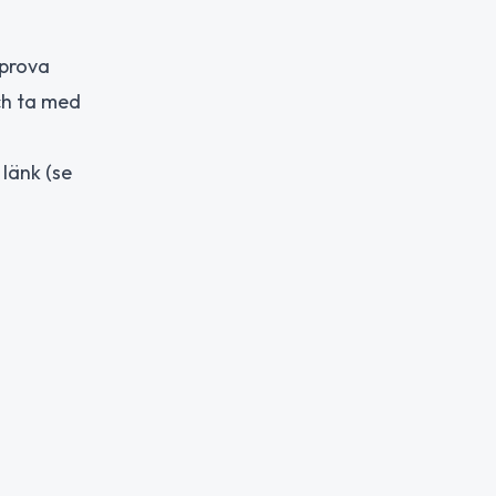
 prova
ch ta med
 länk (se