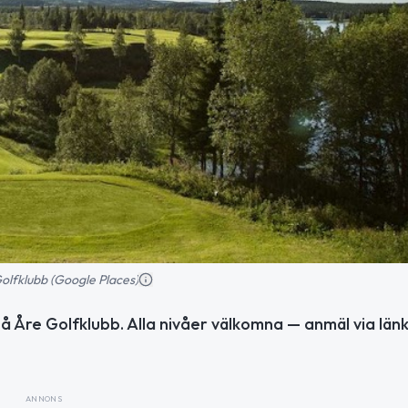
olfklubb (Google Places)
å Åre Golfklubb. Alla nivåer välkomna — anmäl via länk
ANNONS