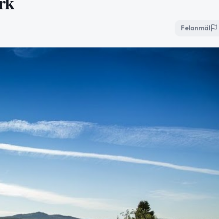
rk
Felanmäl