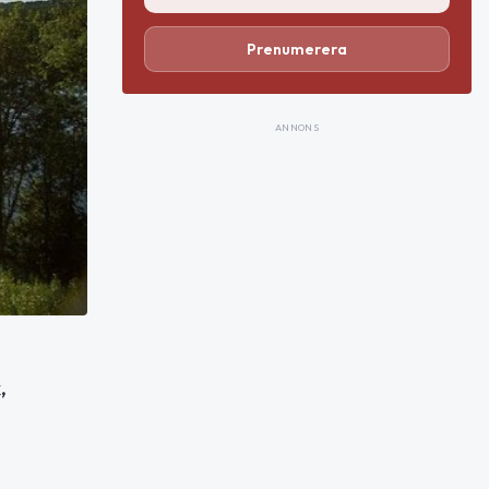
Prenumerera
ANNONS
,