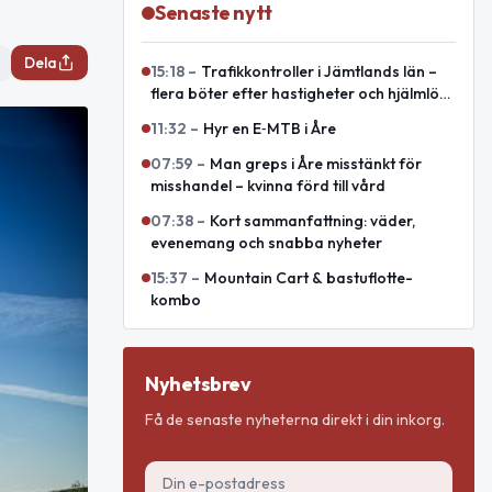
Senaste nytt
Dela
15:18
–
Trafikkontroller i Jämtlands län –
flera böter efter hastigheter och hjälmlös
körning
11:32
–
Hyr en E‑MTB i Åre
07:59
–
Man greps i Åre misstänkt för
misshandel – kvinna förd till vård
07:38
–
Kort sammanfattning: väder,
evenemang och snabba nyheter
15:37
–
Mountain Cart & bastuflotte-
kombo
Nyhetsbrev
Få de senaste nyheterna direkt i din inkorg.