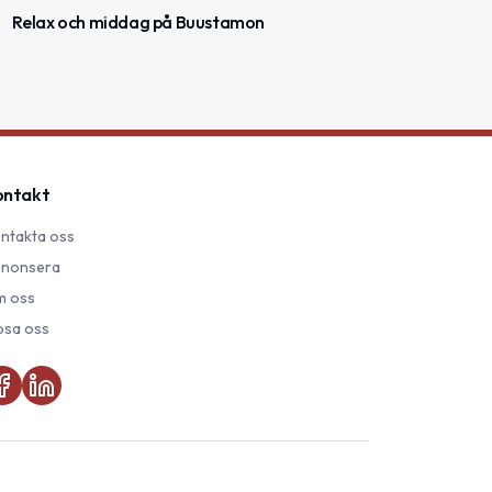
Relax och middag på Buustamon
ontakt
ntakta oss
nonsera
 oss
psa oss