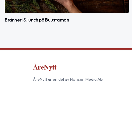
Bränneri & lunch på Buustamon
ÅreNytt
ÅreNytt
är en del av
Notisen Media AB