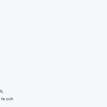
k,
 te och