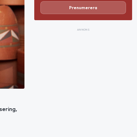
Prenumerera
ANNONS
sering,