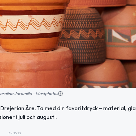
 Carolina Jaramillo - Mostphotos
 Drejerian Åre. Ta med din favoritdryck – material, gla
ioner i juli och augusti.
ANNONS