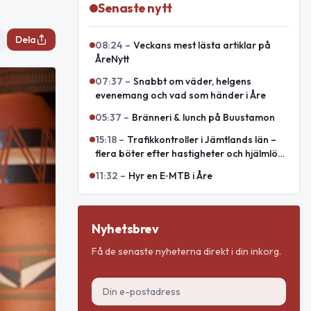
Senaste nytt
Dela
08:24
–
Veckans mest lästa artiklar på
ÅreNytt
07:37
–
Snabbt om väder, helgens
evenemang och vad som händer i Åre
05:37
–
Bränneri & lunch på Buustamon
15:18
–
Trafikkontroller i Jämtlands län –
flera böter efter hastigheter och hjälmlös
körning
11:32
–
Hyr en E‑MTB i Åre
Nyhetsbrev
Få de senaste nyheterna direkt i din inkorg.