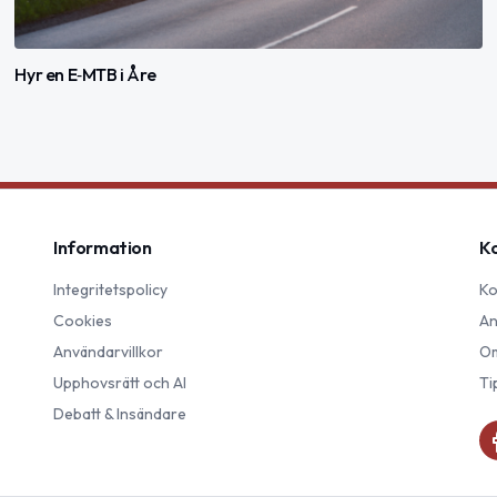
Hyr en E‑MTB i Åre
Information
K
Integritetspolicy
Ko
Cookies
An
Användarvillkor
Om
Upphovsrätt och AI
Ti
Debatt & Insändare