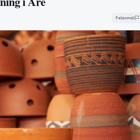
ning i Åre
Felanmäl