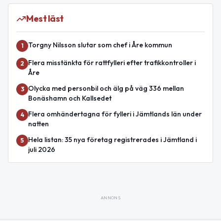
Mest läst
Torgny Nilsson slutar som chef i Åre kommun
1
Flera misstänkta för rattfylleri efter trafikkontroller i
2
Åre
Olycka med personbil och älg på väg 336 mellan
3
Bonäshamn och Kallsedet
Flera omhändertagna för fylleri i Jämtlands län under
4
natten
Hela listan: 35 nya företag registrerades i Jämtland i
5
juli 2026
ANNONS