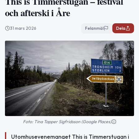
This is Timmerstugan – festival
och afterski i Åre
31 mars 2026
Felanmäl
Dela
Foto: Tina Tapper Sigfridsson (Google Places)
Utomhusevenemanget This is Timmerstugan i