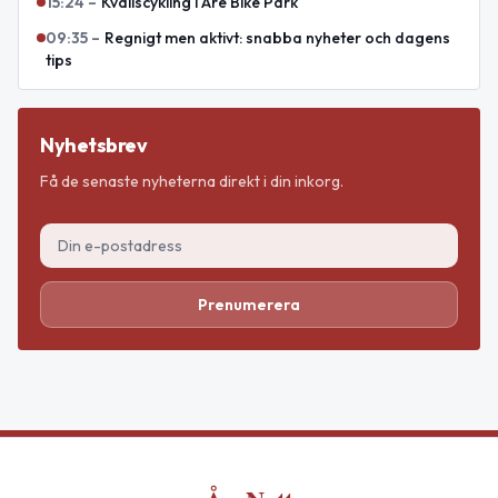
15:24
–
Kvällscykling i Åre Bike Park
09:35
–
Regnigt men aktivt: snabba nyheter och dagens
tips
Nyhetsbrev
Få de senaste nyheterna direkt i din inkorg.
Prenumerera