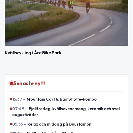
Kvällscykling i Åre Bike Park
Senaste nytt
15:37
–
Mountain Cart & bastuflotte-kombo
07:49
–
Fjällfredag: kvällsevenemang, keramik och sval
augustiväder
05:35
–
Relax och middag på Buustamon