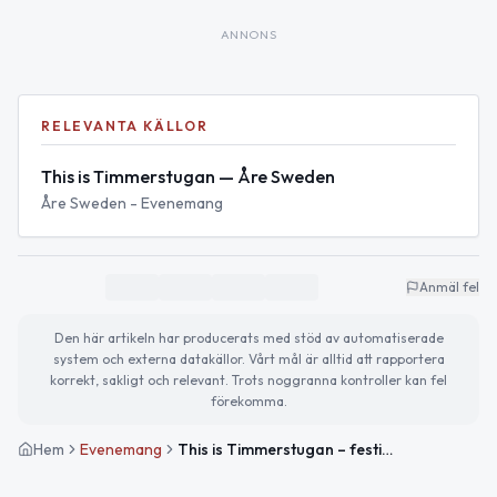
ANNONS
RELEVANTA KÄLLOR
This is Timmerstugan — Åre Sweden
Åre Sweden - Evenemang
Anmäl fel
Den här artikeln har producerats med stöd av automatiserade
system och externa datakällor. Vårt mål är alltid att rapportera
korrekt, sakligt och relevant. Trots noggranna kontroller kan fel
förekomma.
Hem
Evenemang
This is Timmerstugan – festival och afterski i Åre