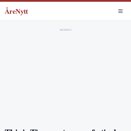
ÅreNytt
ANNONS