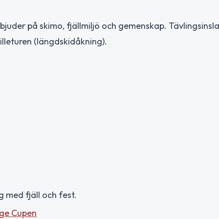
juder på skimo, fjällmiljö och gemenskap. Tävlingsins
rilleturen (längdskidåkning).
med fjäll och fest.
rige Cupen