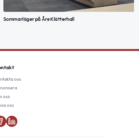
Sommarläger på Åre Klätterhall
ontakt
ntakta oss
nonsera
 oss
psa oss