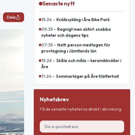
Senaste nytt
Dela
15:24
–
Kvällscykling i Åre Bike Park
09:35
–
Regnigt men aktivt: snabba
nyheter och dagens tips
07:35
–
Natt: person medtagen för
provtagning i Jämtlands län
15:26
–
Skåla och måla – keramikkvällar i
Åre
11:24
–
Sommarläger på Åre Klätterhall
Nyhetsbrev
Få de senaste nyheterna direkt i din inkorg.