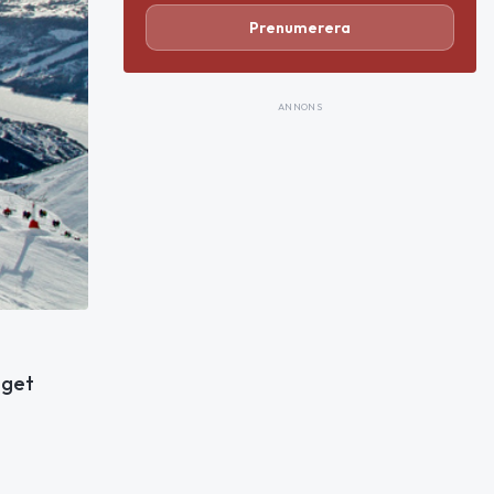
Prenumerera
ANNONS
nget