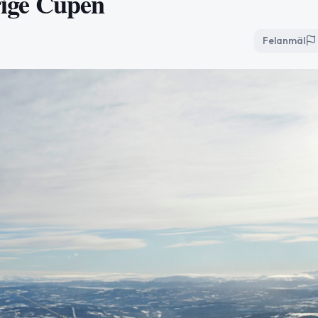
erige Cupen
Felanmäl