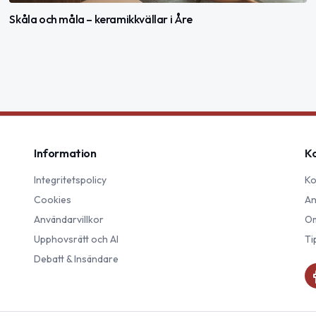
Skåla och måla – keramikkvällar i Åre
Information
K
Integritetspolicy
Ko
Cookies
An
Användarvillkor
Om
Upphovsrätt och AI
Ti
Debatt & Insändare