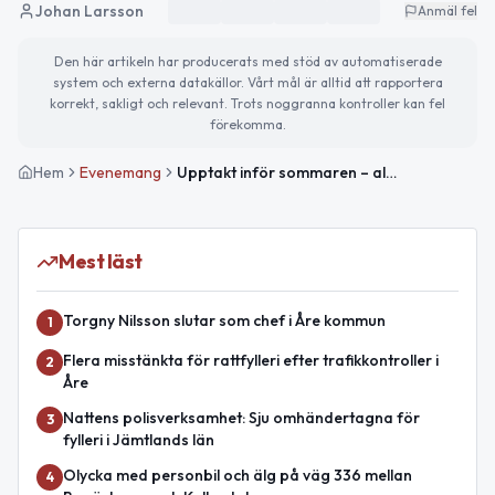
Johan Larsson
Anmäl fel
Den här artikeln har producerats med stöd av automatiserade
system och externa datakällor. Vårt mål är alltid att rapportera
korrekt, sakligt och relevant. Trots noggranna kontroller kan fel
förekomma.
Hem
Evenemang
Upptakt inför sommaren – alla är välkomna
Mest läst
Torgny Nilsson slutar som chef i Åre kommun
1
Flera misstänkta för rattfylleri efter trafikkontroller i
2
Åre
Nattens polisverksamhet: Sju omhändertagna för
3
fylleri i Jämtlands län
Olycka med personbil och älg på väg 336 mellan
4