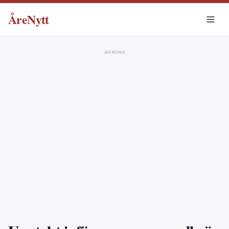
ÅreNytt
ANNONS