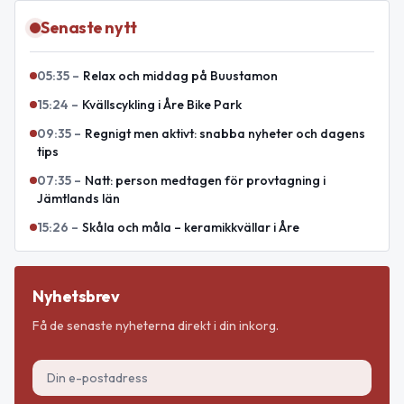
Senaste nytt
05:35
–
Relax och middag på Buustamon
15:24
–
Kvällscykling i Åre Bike Park
09:35
–
Regnigt men aktivt: snabba nyheter och dagens
tips
07:35
–
Natt: person medtagen för provtagning i
Jämtlands län
15:26
–
Skåla och måla – keramikkvällar i Åre
Nyhetsbrev
Få de senaste nyheterna direkt i din inkorg.