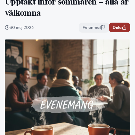
Upptakt inför sommaren – alla är
välkomna
30 maj 2026
Felanmäl
Dela