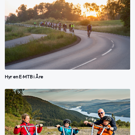
Hyr en E‑MTB i Åre