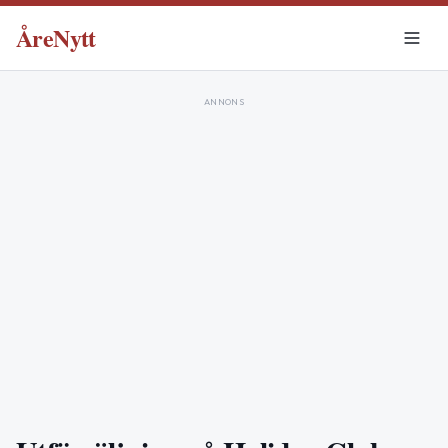
ÅreNytt
ANNONS