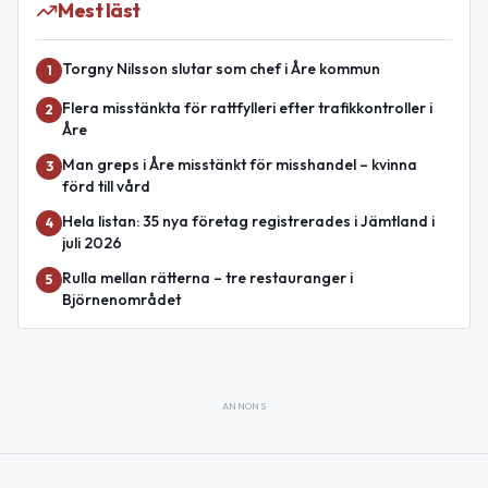
Mest läst
Torgny Nilsson slutar som chef i Åre kommun
1
Flera misstänkta för rattfylleri efter trafikkontroller i
2
Åre
Man greps i Åre misstänkt för misshandel – kvinna
3
förd till vård
Hela listan: 35 nya företag registrerades i Jämtland i
4
juli 2026
Rulla mellan rätterna – tre restauranger i
5
Björnenområdet
ANNONS