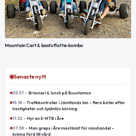
Mountain Cart & bastuflotte-kombo
Senaste nytt
05:37
–
Bränneri & lunch på Buustamon
15:18
–
Trafikkontroller i Jämtlands län – flera böter efter
hastigheter och hjälmlös körning
11:32
–
Hyr en E‑MTB i Åre
07:59
–
Man greps i Åre misstänkt för misshandel –
kvinna förd till vård