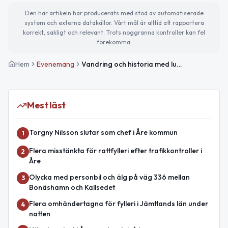
Den här artikeln har producerats med stöd av automatiserade
system och externa datakällor. Vårt mål är alltid att rapportera
korrekt, sakligt och relevant. Trots noggranna kontroller kan fel
förekomma.
Hem
Evenemang
Vandring och historia med lunch på Buustamon
Mest läst
Torgny Nilsson slutar som chef i Åre kommun
1
Flera misstänkta för rattfylleri efter trafikkontroller i
2
Åre
Olycka med personbil och älg på väg 336 mellan
3
Bonäshamn och Kallsedet
Flera omhändertagna för fylleri i Jämtlands län under
4
natten