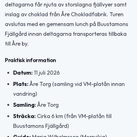
deltagarna får njuta av storslagna fjällvyer samt
inslag av choklad från Åre Chokladfabrik. Turen
avslutas med en gemensam lunch på Buustamons
Fjällgård innan deltagarna transporteras tillbaka
till Åre by.
Praktisk information
Datum:
11 juli 2026
Plats:
Åre Torg (samling vid VM-platån innan
vandring)
Samling:
Åre Torg
Sträcka:
Cirka 6 km (från VM-platån till
Buustamons Fjällgård)
Guide:
Maria Wilhelmsson (Morrvikja)