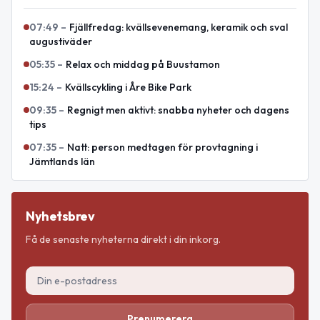
07:49
–
Fjällfredag: kvällsevenemang, keramik och sval
augustiväder
05:35
–
Relax och middag på Buustamon
15:24
–
Kvällscykling i Åre Bike Park
09:35
–
Regnigt men aktivt: snabba nyheter och dagens
tips
07:35
–
Natt: person medtagen för provtagning i
Jämtlands län
Nyhetsbrev
Få de senaste nyheterna direkt i din inkorg.
Prenumerera