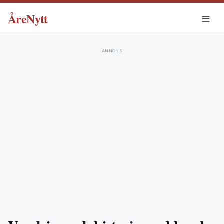
ÅreNytt
ANNONS