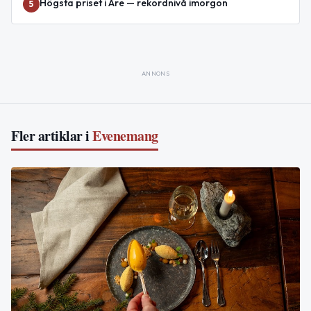
Högsta priset i Åre — rekordnivå imorgon
5
ANNONS
Fler artiklar i
Evenemang