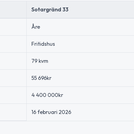
Sotargränd 33
Åre
Fritidshus
79 kvm
55 696kr
4 400 000kr
16 februari 2026