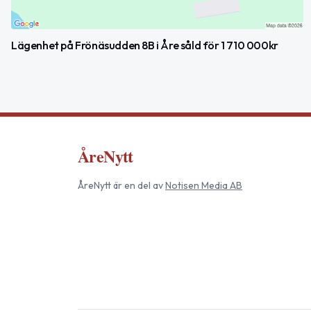
Lägenhet på Frönäsudden 8B i Åre såld för 1 710 000kr
ÅreNytt
ÅreNytt
är en del av
Notisen Media AB