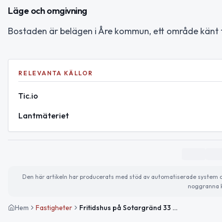
Läge och omgivning
Bostaden är belägen i Åre kommun, ett område känt för
RELEVANTA KÄLLOR
Tic.io
Lantmäteriet
Den här artikeln har producerats med stöd av automatiserade system och 
noggranna k
Hem
Fastigheter
Fritidshus på Sotargränd 33 i Åre sålt för 4 400 000kr