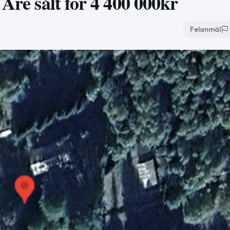
 Åre sålt för 4 400 000kr
Felanmäl