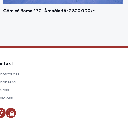
Gård på Romo 470 i Åre såld för 2 800 000kr
ontakt
ntakta oss
nonsera
 oss
psa oss