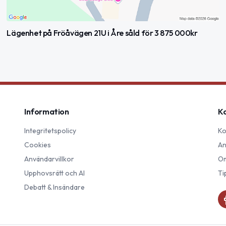
Lägenhet på Fröåvägen 21U i Åre såld för 3 875 000kr
Information
K
Integritetspolicy
Ko
Cookies
An
Användarvillkor
Om
Upphovsrätt och AI
Ti
Debatt & Insändare