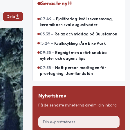
Senaste nytt
Dela
07:49
–
Fjällfredag: kvällsevenemang,
keramik och sval augustiväder
05:35
–
Relax och middag på Buustamon
15:24
–
Kvällscykling i Åre Bike Park
09:35
–
Regnigt men aktivt: snabba
nyheter och dagens tips
07:35
–
Natt: person medtagen för
provtagning i Jämtlands län
Nyhetsbrev
Få de senaste nyheterna direkt i din inkorg.