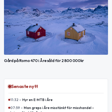
Gård på Romo 470 i Åre såld för 2 800 000kr
Senaste nytt
11:32
–
Hyr en E‑MTB i Åre
07:59
–
Man greps i Åre misstänkt för misshandel –