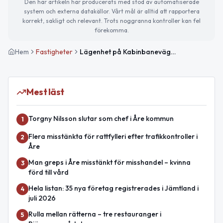
Den här artikeln har producerats med stöd av automatiserade
system och externa datakällor. Vårt mål är alltid att rapportera
korrekt, sakligt och relevant. Trots noggranna kontroller kan fel
förekomma.
Hem
Fastigheter
Lägenhet på Kabinbanevägen 22 i Åre såld för 5 200 000kr
Mest läst
Torgny Nilsson slutar som chef i Åre kommun
1
Flera misstänkta för rattfylleri efter trafikkontroller i
2
Åre
Man greps i Åre misstänkt för misshandel – kvinna
3
förd till vård
Hela listan: 35 nya företag registrerades i Jämtland i
4
juli 2026
Rulla mellan rätterna – tre restauranger i
5