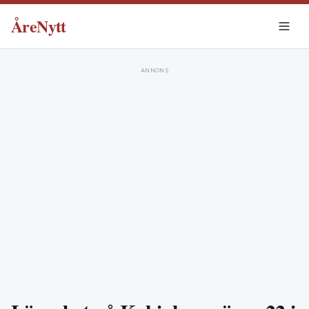
ÅreNytt
ANNONS