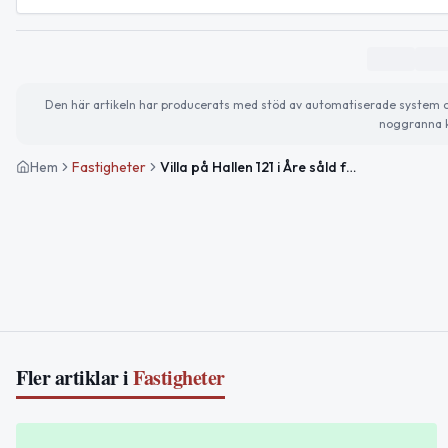
Den här artikeln har producerats med stöd av automatiserade system och 
noggranna k
Hem
Fastigheter
Villa på Hallen 121 i Åre såld för 4 050 000 kronor
Fler artiklar i
Fastigheter