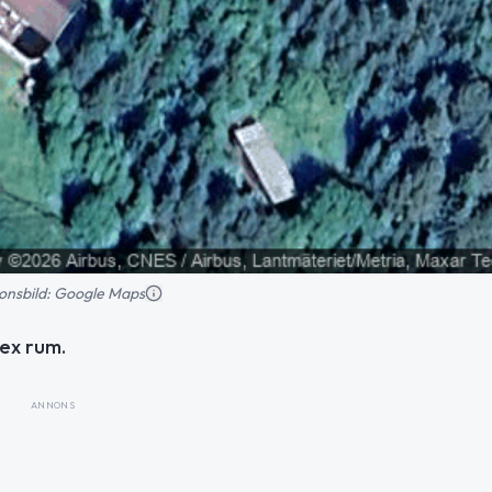
tionsbild: Google Maps
sex rum.
ANNONS