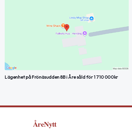
Lägenhet på Frönäsudden 8B i Åre såld för 1 710 000kr
ÅreNytt