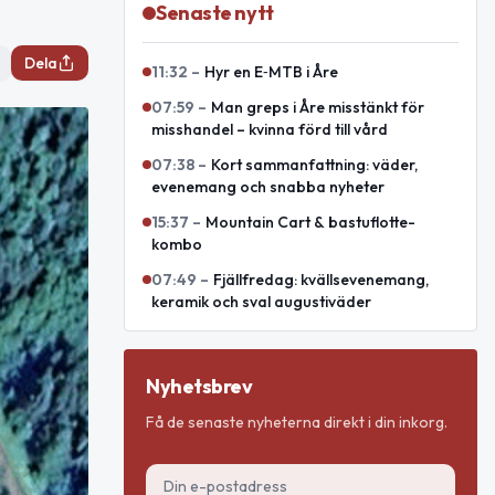
Senaste nytt
Dela
11:32
–
Hyr en E‑MTB i Åre
07:59
–
Man greps i Åre misstänkt för
misshandel – kvinna förd till vård
07:38
–
Kort sammanfattning: väder,
evenemang och snabba nyheter
15:37
–
Mountain Cart & bastuflotte-
kombo
07:49
–
Fjällfredag: kvällsevenemang,
keramik och sval augustiväder
Nyhetsbrev
Få de senaste nyheterna direkt i din inkorg.