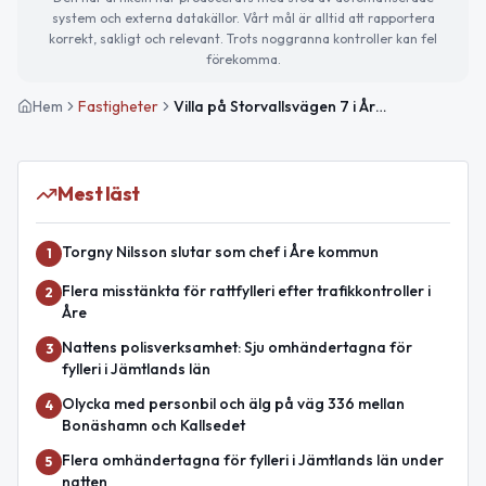
system och externa datakällor. Vårt mål är alltid att rapportera
korrekt, sakligt och relevant. Trots noggranna kontroller kan fel
förekomma.
Hem
Fastigheter
Villa på Storvallsvägen 7 i Åre såld för 1 700 000kr
Mest läst
Torgny Nilsson slutar som chef i Åre kommun
1
Flera misstänkta för rattfylleri efter trafikkontroller i
2
Åre
Nattens polisverksamhet: Sju omhändertagna för
3
fylleri i Jämtlands län
Olycka med personbil och älg på väg 336 mellan
4
Bonäshamn och Kallsedet
Flera omhändertagna för fylleri i Jämtlands län under
5
natten