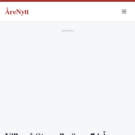
ÅreNytt
ANNONS