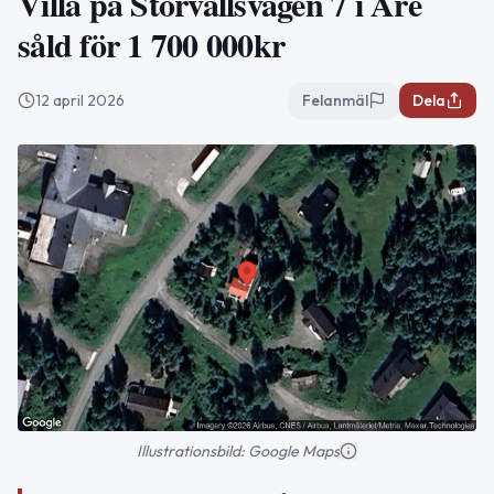
Villa på Storvallsvägen 7 i Åre
såld för 1 700 000kr
12 april 2026
Felanmäl
Dela
Illustrationsbild: Google Maps