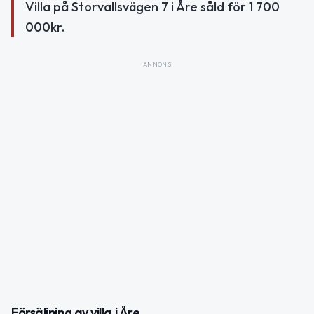
Villa på Storvallsvägen 7 i Åre såld för 1 700
000kr.
ANNONS
Försäljning av villa i Åre