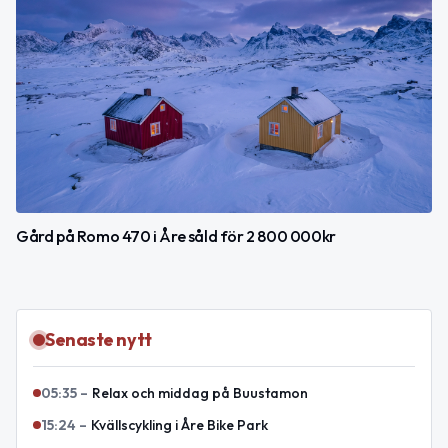
Gård på Romo 470 i Åre såld för 2 800 000kr
Senaste nytt
05:35
–
Relax och middag på Buustamon
15:24
–
Kvällscykling i Åre Bike Park