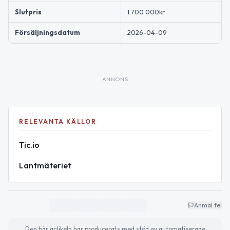
Slutpris
1 700 000kr
Försäljningsdatum
2026-04-09
ANNONS
RELEVANTA KÄLLOR
Tic.io
Lantmäteriet
Anmäl fel
Den här artikeln har producerats med stöd av automatiserade