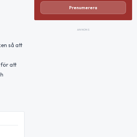
Prenumerera
ANNONS
en så att
för att
ch