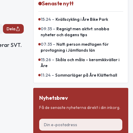
Senaste nytt
15:24
–
Kvällscykling i Åre Bike Park
Dela
09:35
–
Regnigt men aktivt: snabba
nyheter och dagens tips
erar SVT.
07:35
–
Natt: person medtagen för
provtagning i Jämtlands län
15:26
–
Skåla och måla – keramikkvällar i
Åre
11:24
–
Sommarläger på Åre Klätterhall
Nyhetsbrev
Få de senaste nyheterna direkt i din inkorg.