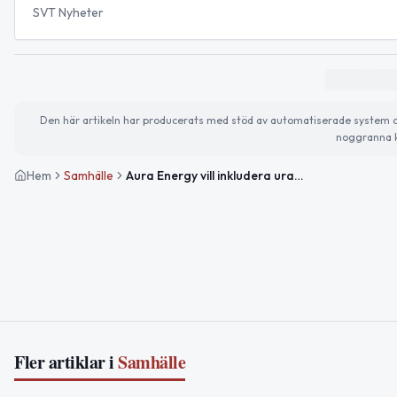
SVT Nyheter
Den här artikeln har producerats med stöd av automatiserade system och 
noggranna k
Hem
Samhälle
Aura Energy vill inkludera uranbrytning i gruvansökan vid Oviken
Fler artiklar i
Samhälle