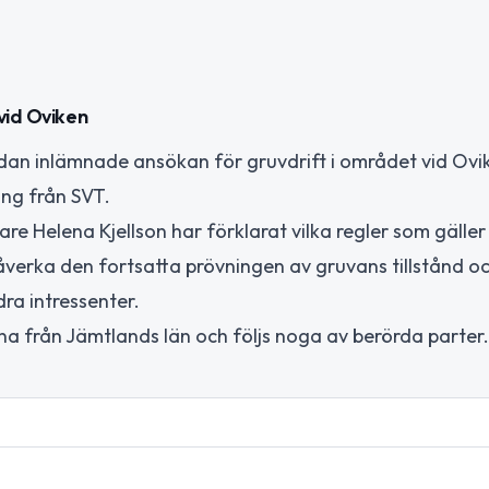
vid Oviken
dan inlämnade ansökan för gruvdrift i området vid Ovik
ing från SVT.
Helena Kjellson har förklarat vilka regler som gäller 
verka den fortsatta prövningen av gruvans tillstånd o
ra intressenter.
a från Jämtlands län och följs noga av berörda parter.