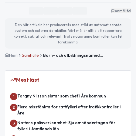
Anmäl fel
Den här artikeln har producerats med stöd av automatiserade
system och externa datakällor. Vårt mål är alltid att rapportera
korrekt, sakligt och relevant. Trots noggranna kontroller kan fel
förekomma.
Hem
Samhälle
Barn- och utbildningsnämnden stödjer samisk konsultationsriktlinje
Mest läst
Torgny Nilsson slutar som chef i Åre kommun
1
Flera misstänkta för rattfylleri efter trafikkontroller i
2
Åre
Nattens polisverksamhet: Sju omhändertagna för
3
fylleri i Jämtlands län