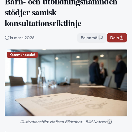
Barn- och utbildningsnämnden
stödjer samisk
konsultationsriktlinje
14 mars 2026
Felanmäl
Dela
Kommunbeslut
Illustrationsbild: Notisen Bildrobot - Bild Notisen