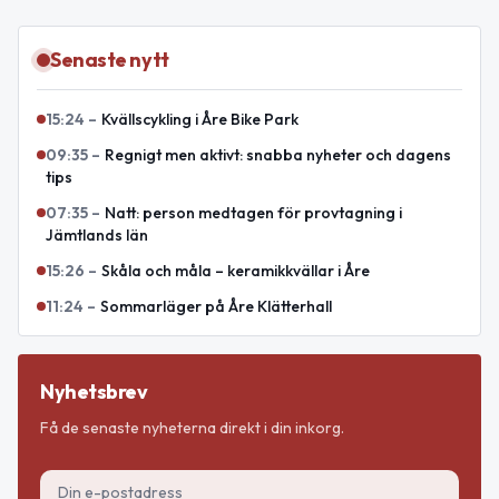
Senaste nytt
15:24
–
Kvällscykling i Åre Bike Park
09:35
–
Regnigt men aktivt: snabba nyheter och dagens
tips
07:35
–
Natt: person medtagen för provtagning i
Jämtlands län
15:26
–
Skåla och måla – keramikkvällar i Åre
11:24
–
Sommarläger på Åre Klätterhall
Nyhetsbrev
Få de senaste nyheterna direkt i din inkorg.