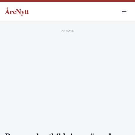
ÅreNytt
ANNONS