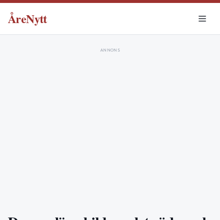
ÅreNytt
ANNONS