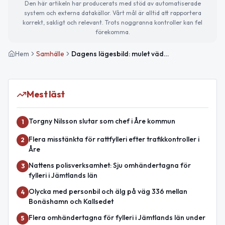
Den här artikeln har producerats med stöd av automatiserade
system och externa datakällor. Vårt mål är alltid att rapportera
korrekt, sakligt och relevant. Trots noggranna kontroller kan fel
förekomma.
Hem
Samhälle
Dagens lägesbild: mulet väder och evenemang att boka
Mest läst
Torgny Nilsson slutar som chef i Åre kommun
1
Flera misstänkta för rattfylleri efter trafikkontroller i
2
Åre
Nattens polisverksamhet: Sju omhändertagna för
3
fylleri i Jämtlands län
Olycka med personbil och älg på väg 336 mellan
4
Bonäshamn och Kallsedet
Flera omhändertagna för fylleri i Jämtlands län under
5