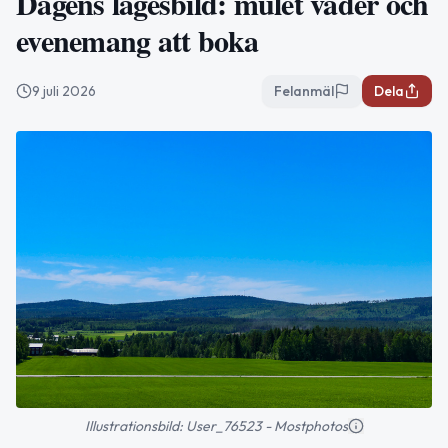
Dagens lägesbild: mulet väder och
evenemang att boka
9 juli 2026
Felanmäl
Dela
Illustrationsbild: User_76523 - Mostphotos