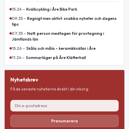
15:24
–
Kvällscykling i Åre Bike Park
09:35
–
Regnigt men aktivt: snabba nyheter och dagens
tips
07:35
–
Natt: person medtagen för provtagning i
Jämtlands län
15:26
–
Skåla och måla – keramikkvällar i Åre
11:24
–
Sommarläger på Åre Klätterhall
Nyhetsbrev
Få de senaste nyheterna direkt i din inkorg.
Prenumerera