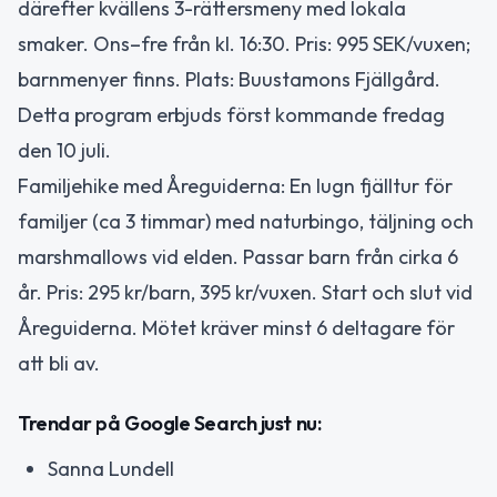
därefter kvällens 3-rättersmeny med lokala
smaker. Ons–fre från kl. 16:30. Pris: 995 SEK/vuxen;
barnmenyer finns. Plats: Buustamons Fjällgård.
Detta program erbjuds först kommande fredag
den 10 juli.
Familjehike med Åreguiderna: En lugn fjälltur för
familjer (ca 3 timmar) med naturbingo, täljning och
marshmallows vid elden. Passar barn från cirka 6
år. Pris: 295 kr/barn, 395 kr/vuxen. Start och slut vid
Åreguiderna. Mötet kräver minst 6 deltagare för
att bli av.
Trendar på Google Search just nu:
Sanna Lundell