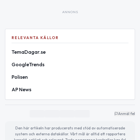
ANNONS
RELEVANTA KÄLLOR
TemaDagar.se
GoogleTrends
Polisen
AP News
Anmäl fel
Den här artikeln har producerats med stöd av automatiserade
system och externa datakällor. Vårt mål är alltid att rapportera
korrekt, sakligt och relevant. Trots noggranna kontroller kan fel