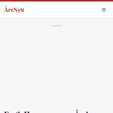
ÅreNytt
ANNONS