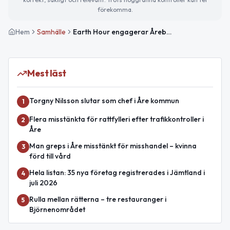
förekomma.
Hem
Samhälle
Earth Hour engagerar Åreborna ikväll
Mest läst
Torgny Nilsson slutar som chef i Åre kommun
1
Flera misstänkta för rattfylleri efter trafikkontroller i
2
Åre
Man greps i Åre misstänkt för misshandel – kvinna
3
förd till vård
Hela listan: 35 nya företag registrerades i Jämtland i
4
juli 2026
Rulla mellan rätterna – tre restauranger i
5
Björnenområdet