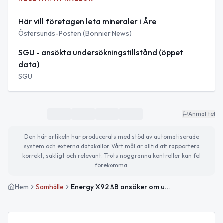
Här vill företagen leta mineraler i Åre
Östersunds-Posten (Bonnier News)
SGU - ansökta undersökningstillstånd (öppet
data)
SGU
Anmäl fel
Den här artikeln har producerats med stöd av automatiserade
system och externa datakällor. Vårt mål är alltid att rapportera
korrekt, sakligt och relevant. Trots noggranna kontroller kan fel
förekomma.
Hem
Samhälle
Energy X92 AB ansöker om undersökningstillstånd i Jämtlands län