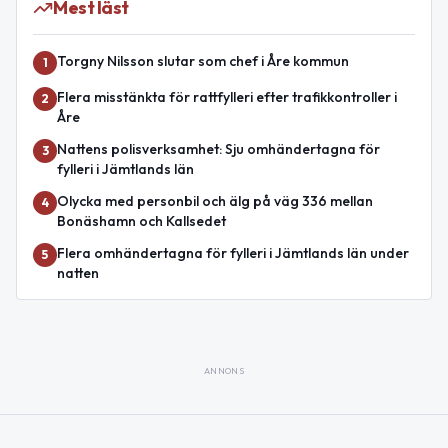
Mest läst
Torgny Nilsson slutar som chef i Åre kommun
1
Flera misstänkta för rattfylleri efter trafikkontroller i
2
Åre
Nattens polisverksamhet: Sju omhändertagna för
3
fylleri i Jämtlands län
Olycka med personbil och älg på väg 336 mellan
4
Bonäshamn och Kallsedet
Flera omhändertagna för fylleri i Jämtlands län under
5
natten
ANNONS