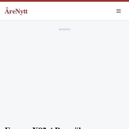
ÅreNytt
ANNONS