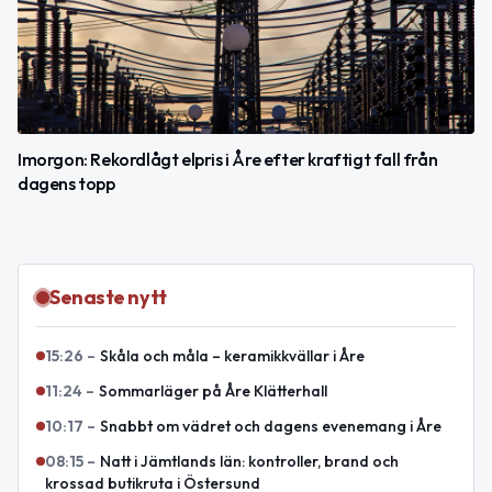
Imorgon: Rekordlågt elpris i Åre efter kraftigt fall från
dagens topp
Senaste nytt
15:26
–
Skåla och måla – keramikkvällar i Åre
11:24
–
Sommarläger på Åre Klätterhall
10:17
–
Snabbt om vädret och dagens evenemang i Åre
08:15
–
Natt i Jämtlands län: kontroller, brand och
krossad butikruta i Östersund