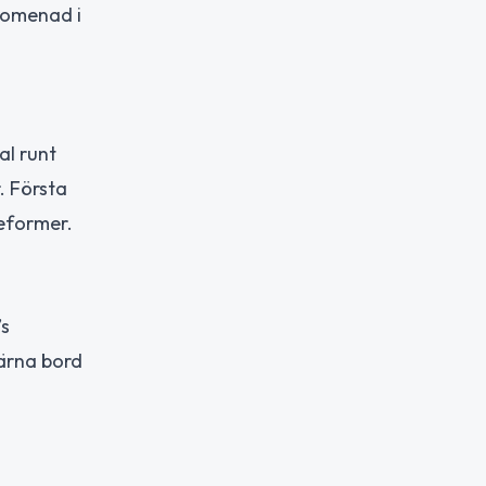
promenad i
al runt
. Första
reformer.
’s
gärna bord