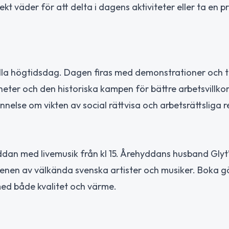
kt väder för att delta i dagens aktiviteter eller ta en 
ella högtidsdag. Dagen firas med demonstrationer och t
ter och den historiska kampen för bättre arbetsvillkor
innelse om vikten av social rättvisa och arbetsrättsliga 
ddan med livemusik från kl 15. Årehyddans husband Glyt
cenen av välkända svenska artister och musiker. Boka 
 med både kvalitet och värme.