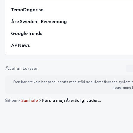
TemaDagar.se
Åre Sweden - Evenemang
GoogleTrends
AP News
Johan Larsson
Den här artikeln har producerats med stöd av automatiserade system och 
noggranna k
Hem
Samhälle
Första maj i Åre: Soligt väder och firande av arbetarrörelsens dag