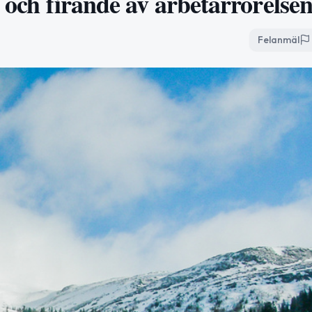
r och firande av arbetarrörelse
Felanmäl