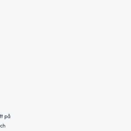
tt på
och