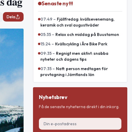
ns dag
Senaste nytt
Dela
07:49
–
Fjällfredag: kvällsevenemang,
keramik och sval augustiväder
05:35
–
Relax och middag på Buustamon
15:24
–
Kvällscykling i Åre Bike Park
09:35
–
Regnigt men aktivt: snabba
nyheter och dagens tips
07:35
–
Natt: person medtagen för
provtagning i Jämtlands län
Nyhetsbrev
Få de senaste nyheterna direkt i din inkorg.