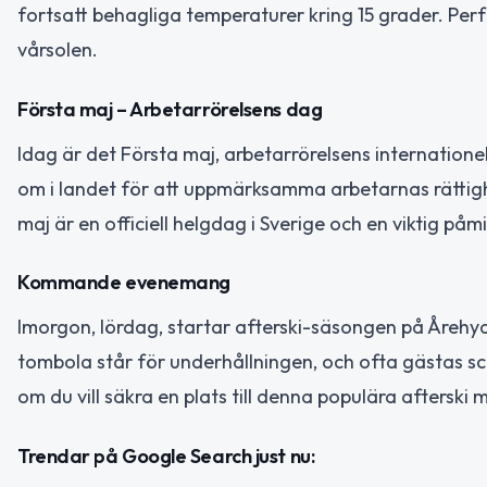
fortsatt behagliga temperaturer kring 15 grader. Perfe
vårsolen.
Första maj – Arbetarrörelsens dag
Idag är det Första maj, arbetarrörelsens internation
om i landet för att uppmärksamma arbetarnas rättighe
maj är en officiell helgdag i Sverige och en viktig påm
Kommande evenemang
Imorgon, lördag, startar afterski-säsongen på Årehy
tombola står för underhållningen, och ofta gästas s
om du vill säkra en plats till denna populära afterski
Trendar på Google Search just nu: