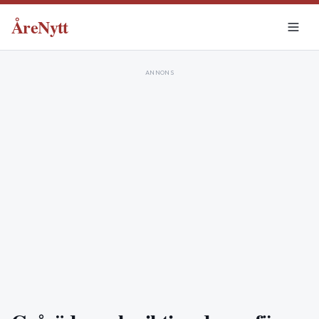
ÅreNytt
ANNONS