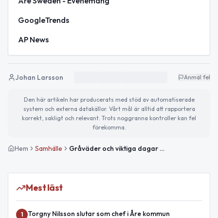
Åre Sweden - Evenemang
GoogleTrends
AP News
Johan Larsson
Anmäl fel
Den här artikeln har producerats med stöd av automatiserade
system och externa datakällor. Vårt mål är alltid att rapportera
korrekt, sakligt och relevant. Trots noggranna kontroller kan fel
förekomma.
Hem
Samhälle
Gråväder och viktiga dagar för barn och assistans
Mest läst
Torgny Nilsson slutar som chef i Åre kommun
1