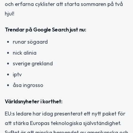
och erfarna cyklister att starta sommaren på två
hjul!
Trendar på Google Search just nu:
runar sögaard
nick alinia
sverige grekland
iptv
åsa ingrosso
Världsnyheter i korthet:
EU:s ledare har idag presenterat ett nytt paket för
att stärka Europas teknologiska självständighet.
Syftet är att minska beroendet av amerikanska och