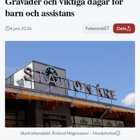
Gråväder och viktiga dagar för
barn och assistans
4 juni 2026
Felanmäl
Dela
Illustrationsbild: Roland Magnusson - Mostphotos