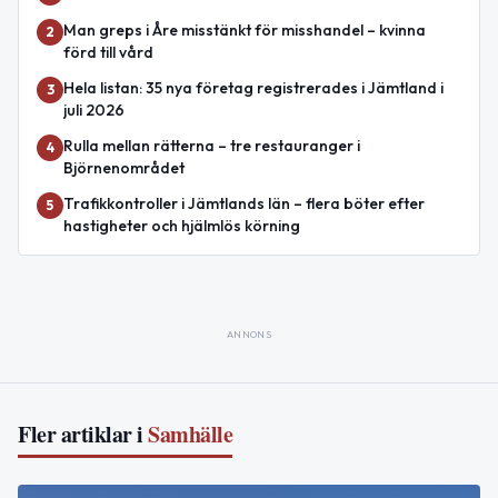
Man greps i Åre misstänkt för misshandel – kvinna
2
förd till vård
Hela listan: 35 nya företag registrerades i Jämtland i
3
juli 2026
Rulla mellan rätterna – tre restauranger i
4
Björnenområdet
Trafikkontroller i Jämtlands län – flera böter efter
5
hastigheter och hjälmlös körning
ANNONS
Fler artiklar i
Samhälle