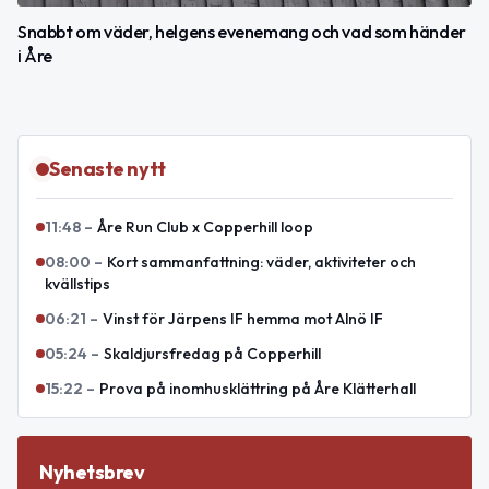
Snabbt om väder, helgens evenemang och vad som händer
i Åre
Senaste nytt
11:48
–
Åre Run Club x Copperhill loop
08:00
–
Kort sammanfattning: väder, aktiviteter och
kvällstips
06:21
–
Vinst för Järpens IF hemma mot Alnö IF
05:24
–
Skaldjursfredag på Copperhill
15:22
–
Prova på inomhusklättring på Åre Klätterhall
Nyhetsbrev