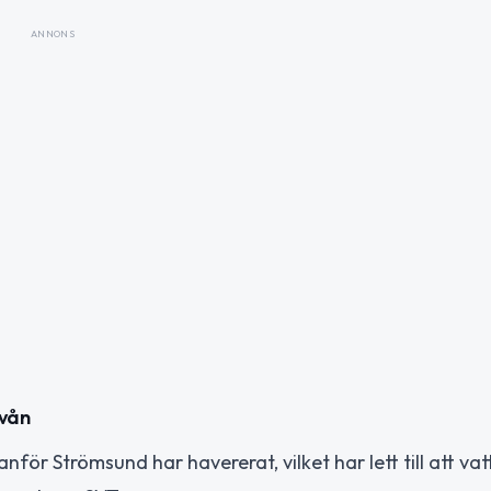
ANNONS
ivån
nför Strömsund har havererat, vilket har lett till att vat