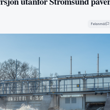
rsjön utanför Strömsund påve
Felanmäl