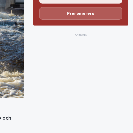
Prenumerera
ANNONS
ö och