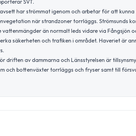
apporterar SVT.
 avsett har strömmat igenom och arbetar för att kunna
ttenvegetation när strandzoner torrläggs. Strömsunds 
rre vattenmängder än normalt leds vidare via Fångsjön o
erka säkerheten och trafiken i området. Haveriet är anmä
s.
r driften av dammarna och Länsstyrelsen är tillsynsmy
om och bottenväxter torrläggs och fryser samt till försv