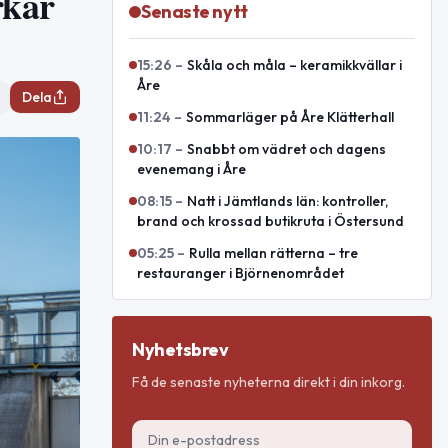
rkar
Senaste nytt
15:26
–
Skåla och måla – keramikkvällar i
Åre
Dela
11:24
–
Sommarläger på Åre Klätterhall
10:17
–
Snabbt om vädret och dagens
evenemang i Åre
08:15
–
Natt i Jämtlands län: kontroller,
brand och krossad butikruta i Östersund
05:25
–
Rulla mellan rätterna – tre
restauranger i Björnenområdet
Nyhetsbrev
Få de senaste nyheterna direkt i din inkorg.