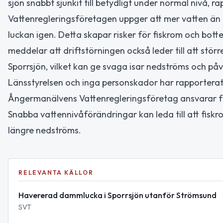
sjön snabbt sjunkit till betydligt under normal nivå, r
Vattenregleringsföretagen uppger att mer vatten än
luckan igen. Detta skapar risker för fiskrom och bo
meddelar att driftstörningen också leder till att stö
Sporrsjön, vilket kan ge svaga isar nedströms och påv
Länsstyrelsen och inga personskador har rapporterat
Ångermanälvens Vattenregleringsföretag ansvarar fö
Snabba vattennivåförändringar kan leda till att fiskr
längre nedströms.
RELEVANTA KÄLLOR
Havererad dammlucka i Sporrsjön utanför Strömsund
SVT