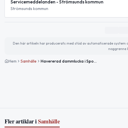
Servicemeddelanden - Strömsunds kommun
Strömsunds kommun
Den här artikeln har producerats med stöd av automatiserade system och 
noggranna k
Hem
Samhälle
Havererad dammlucka i Sporrsjön utanför Strömsund påverkar vattennivån
Fler artiklar i
Samhälle