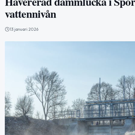
Havererad dammlucka i Spor
vattennivån
13 januari 2026