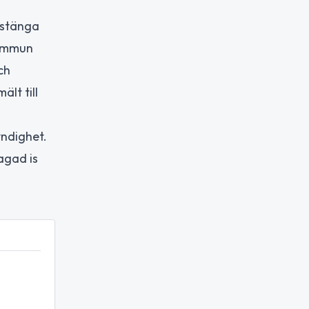
 stänga
kommun
ch
lt till
ndighet.
agad is