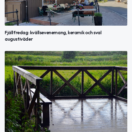
Fjällfredag: kvällsevenemang, keramik och sval
augustiväder