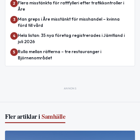
Flera misstänkta för rattfylleri efter trafikkontroller i
2
Åre
Man greps i Åre misstänkt för misshandel – kvinna
3
förd till vård
Hela listan: 35 nya företag registrerades i Jämtland i
4
juli 2026
Rulla mellan rätterna – tre restauranger i
5
Björnenområdet
ANNONS
Fler artiklar i
Samhälle