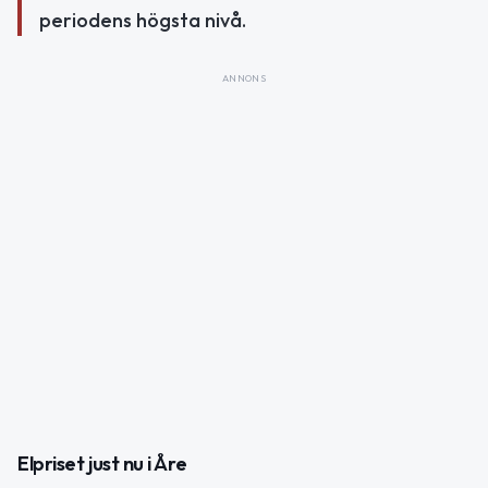
periodens högsta nivå.
ANNONS
Elpriset just nu i Åre