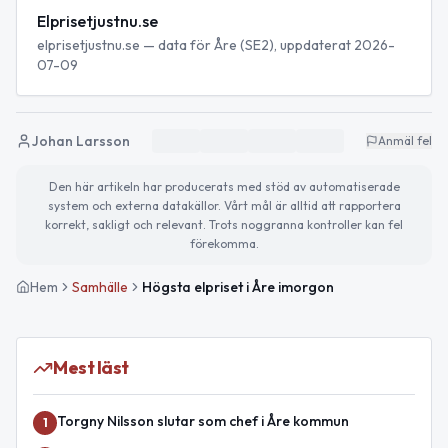
Elprisetjustnu.se
elprisetjustnu.se — data för Åre (SE2), uppdaterat 2026-
07-09
Johan Larsson
Anmäl fel
Den här artikeln har producerats med stöd av automatiserade
system och externa datakällor. Vårt mål är alltid att rapportera
korrekt, sakligt och relevant. Trots noggranna kontroller kan fel
förekomma.
Hem
Samhälle
Högsta elpriset i Åre imorgon
Mest läst
Torgny Nilsson slutar som chef i Åre kommun
1