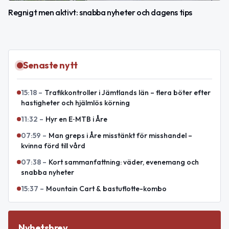
Regnigt men aktivt: snabba nyheter och dagens tips
Senaste nytt
15:18
–
Trafikkontroller i Jämtlands län – flera böter efter
hastigheter och hjälmlös körning
11:32
–
Hyr en E‑MTB i Åre
07:59
–
Man greps i Åre misstänkt för misshandel –
kvinna förd till vård
07:38
–
Kort sammanfattning: väder, evenemang och
snabba nyheter
15:37
–
Mountain Cart & bastuflotte-kombo
Nyhetsbrev