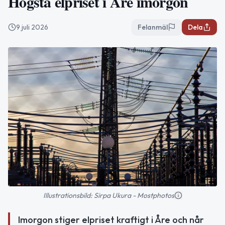
Högsta elpriset i Åre imorgon
9 juli 2026
Felanmäl
Dela
Illustrationsbild: Sirpa Ukura - Mostphotos
Imorgon stiger elpriset kraftigt i Åre och når