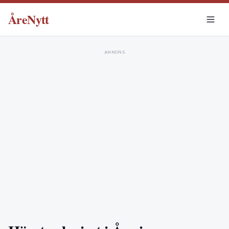
ÅreNytt
ANNONS