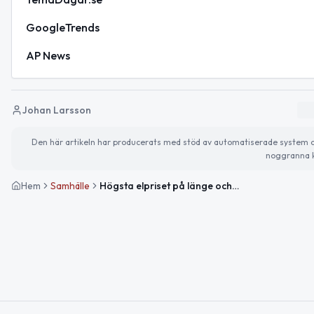
GoogleTrends
AP News
Johan Larsson
Den här artikeln har producerats med stöd av automatiserade system och 
noggranna k
Hem
Samhälle
Högsta elpriset på länge och vägarbete påverkar trafiken