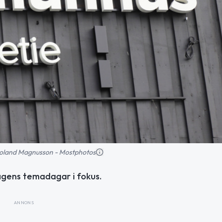
: Roland Magnusson - Mostphotos
agens temadagar i fokus.
ANNONS