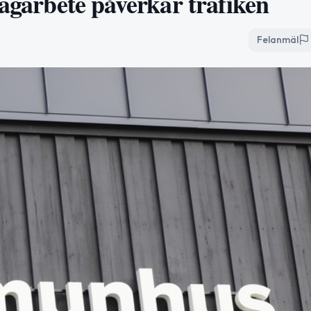
vägarbete påverkar trafiken
Felanmäl