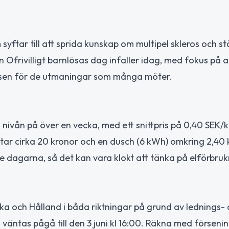
tar till att sprida kunskap om multipel skleros och st
frivilligt barnlösas dag infaller idag, med fokus på a
åelsen för de utmaningar som många möter.
ta nivån på över en vecka, med ett snittpris på 0,40 SEK
star cirka 20 kronor och en dusch (6 kWh) omkring 2,40 
te dagarna, så det kan vara klokt att tänka på elförbru
rka och Hålland i båda riktningar på grund av lednings-
 väntas pågå till den 3 juni kl 16:00. Räkna med förseni