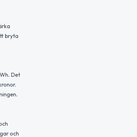
ärka
tt bryta
/kWh. Det
kronor.
kningen.
 och
ngar och