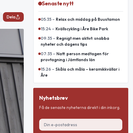
Senaste nytt
Dela
05:35
–
Relax och middag på Buustamon
15:24
–
Kvällscykling i Åre Bike Park
09:35
–
Regnigt men aktivt: snabba
nyheter och dagens tips
07:35
–
Natt: person medtagen för
provtagning i Jämtlands län
15:26
–
Skåla och måla – keramikkvällar i
Åre
Nyhetsbrev
Få de senaste nyheterna direkt i din inkorg.