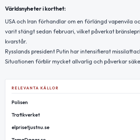
Världsnyheter i korthet:
USA och Iran förhandlar om en förlängd vapenvila o
varit stängt sedan februari, vilket påverkat bränslep
kvarstår.
Rysslands president Putin har intensifierat missilattac
Situationen förblir mycket allvarlig och påverkar säke
RELEVANTA KÄLLOR
Polisen
Trafikverket
elprisetjustnu.se
TemaDagar.se