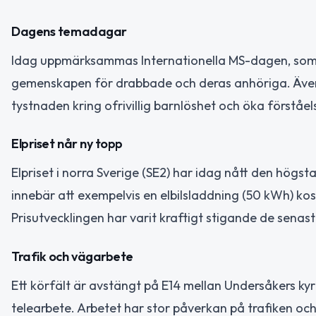
Dagens temadagar
Idag uppmärksammas Internationella MS-dagen, som syf
gemenskapen för drabbade och deras anhöriga. Även O
tystnaden kring ofrivillig barnlöshet och öka först
Elpriset når ny topp
Elpriset i norra Sverige (SE2) har idag nått den högs
innebär att exempelvis en elbilsladdning (50 kWh) ko
Prisutvecklingen har varit kraftigt stigande de senas
Trafik och vägarbete
Ett körfält är avstängt på E14 mellan Undersåkers ky
telearbete. Arbetet har stor påverkan på trafiken och