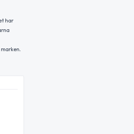
et har
arna
å marken.