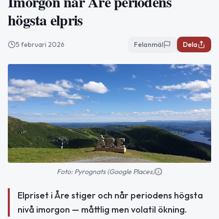
Imorgon når Åre periodens
högsta elpris
5 februari 2026
Felanmäl
Dela
Foto: Pyrognats (Google Places)
Elpriset i Åre stiger och når periodens högsta
nivå imorgon — måttlig men volatil ökning.