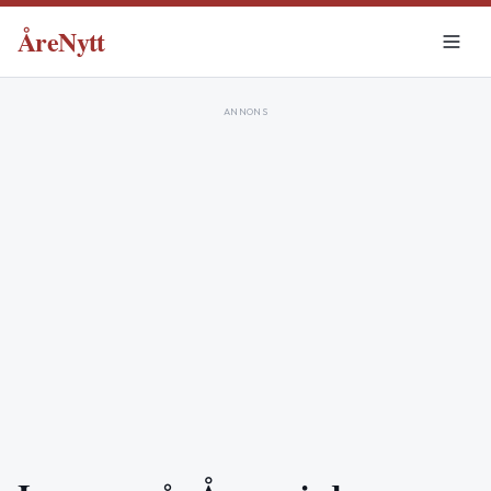
ÅreNytt
ANNONS