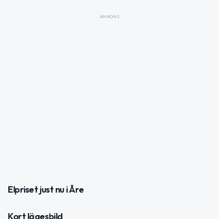
ANNONS
Elpriset just nu i Åre
Kort lägesbild