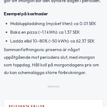
gör att imorgon blir den dyraste dagen i perioden.
Exempel på kostnader
Mobiluppladdning (mycket liten): ca 0.01 SEK
Baka en pizza (~1.1 kWh): ca 1.37 SEK
Ladda elbil 10–80% (~50 kWh): ca 62.37 SEK
Sammanfattningsvis: priserna är något
uppåtgående mot periodens slut, med imorgon
som toppdag. Håll koll på morgondagens pris om
du kan schemalägga större förbrukningar.
ANNONS
RELEVANTA KÄLLOR