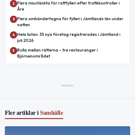
Flera misstänkta för rattfylleri efter trafikkontroller i
2
Åre
Flera omhändertagna för fylleri i Jämtlands län under
3
natten
Hela listan: 35 nya företag registrerades i Jämtland i
4
juli 2026
Rulla mellan rätterna – tre restauranger i
5
Björnenområdet
ANNONS
Fler artiklar i
Samhälle