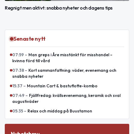
Regnigt men aktivt: snabba nyheter och dagens tips
Senaste nytt
07:59
–
Man greps i Åre misstänkt för misshandel –
kvinna förd till vård
07:38
–
Kort sammanfattning: väder, evenemang och
snabba nyheter
15:37
–
Mountain Cart & bastuflotte-kombo
07:49
–
Fjällfredag: kvällsevenemang, keramik och sval
augustiväder
05:35
–
Relax och middag på Buustamon
Nyhetsbrev