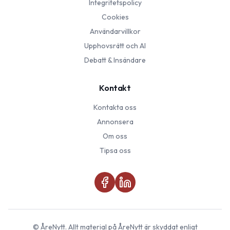
Integritetspolicy
Cookies
Användarvillkor
Upphovsrätt och AI
Debatt & Insändare
Kontakt
Kontakta oss
Annonsera
Om oss
Tipsa oss
©
ÅreNytt
. Allt material på
ÅreNytt
är skyddat enligt