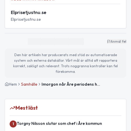
Elprisetjustnu.se
Elprisetjustnu.se
Anmäl fel
Den här artikeln har producerats med stöd av automatiserade
system och externa datakällor. Vårt mål är alltid att rapportera
korrekt, sakligt och relevant. Trots noggranna kontroller kan fel
förekomma.
Hem
Samhälle
Imorgon når Åre periodens högsta elpris
Mest läst
Torgny Nilsson slutar som chef i Åre kommun
1